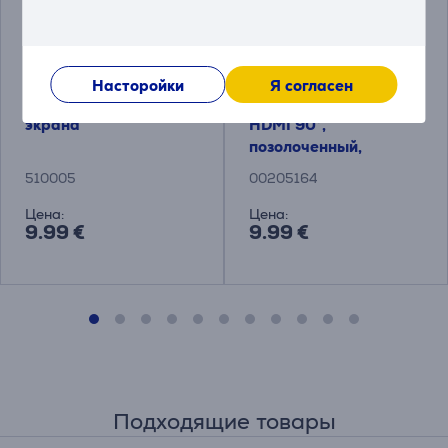
Насторойки
Я согласен
Комплект для очистки
Avinity High Speed ​​
экрана
HDMI 90°,
позолоченный,
черный - Адаптер
510005
00205164
Цена:
Цена:
9.99 €
9.99 €
Подходящие товары