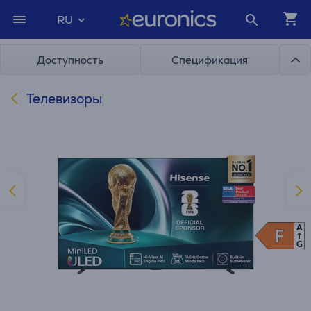
RU
Доступность
Спецификация
Телевизоры
A
F
F
G