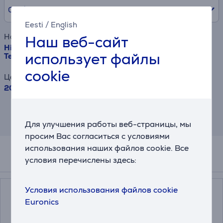
0% /
0 €
Eesti
/
English
Наименование товара
Наш веб-сайт
Hisense U7Q, 100'', 4K UHD, Mini LED, черный -
использует файлы
Телевизор
cookie
Цена
2059 €
Результат является приблизительным и
может отличаться от предлагаемых Вам
Для улучшения работы веб-страницы, мы
условий.
просим Вас согласиться с условиями
использования наших файлов cookie. Все
условия перечислены здесь:
Аксессуары
Условия использования файлов cookie
Euronics