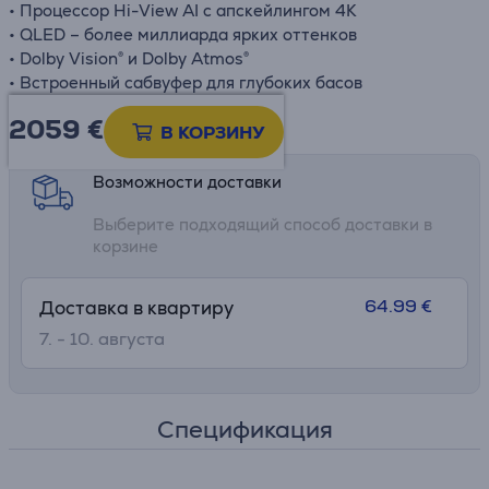
•
Процессор
Hi-
View
AI
с
апскейлингом 4K
•
QLED –
более
миллиарда
ярких
оттенков
•
Dolby
Vision®
и
Dolby
Atmos®
•
Встроенный
сабвуфер
для
глубоких
басов
2059 €
Информационный лист
В КОРЗИНУ
Возможности доставки
Выберите подходящий способ доставки в
корзине
64.99 €
Доставка в квартиру
7. - 10. августа
Спецификация