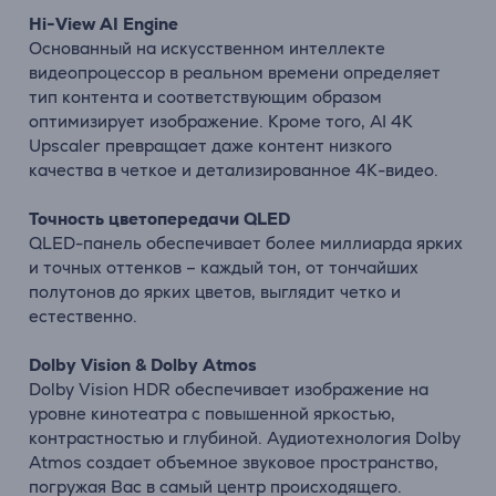
Hi-
View
AI
Engine
Основанный
на
искусственном
интеллекте
видеопроцессор
в
реальном
времени
определяет
тип
контента
и соответствующим образом
оптимизирует
изображение
.
Кроме
того,
AI
4K
Upscaler
превращает
даже
контент
низкого
качества
в
четкое
и
детализированное
4K-
видео.
Точность цветопередачи
QLED
QLED-
панель
обеспечивает
более
миллиарда
ярких
и
точных
оттенков –
каждый
тон,
от
тончайших
полутонов
до
ярких
цветов,
выглядит
четко
и
естественно.
Dolby
Vision &
Dolby
Atmos
Dolby Vision HDR
обеспечивает
изображение на
уровне
кинотеатра
с
повышенной
яркостью,
контрастностью
и
глубиной.
Аудиотехнология
Dolby
Atmos
создает
объемное
звуковое
пространство,
погружая
Вас
в
самый центр
происходящего.