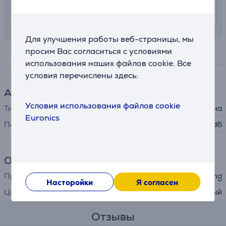
13. - 17. августа
Для улучшения работы веб-страницы, мы
просим Вас согласиться с условиями
Спецификация
использования наших файлов cookie. Все
условия перечислены здесь:
Аксессуар для телефона
Условия использования файлов cookie
Тип
защитное стекло для экрана
Euronics
Подходит для телефонов
Samsung Galaxy Fold6
Общий параметр
Производитель
Samsung
Насторойки
Я согласен
Цвет
прозрачный
Отзывы