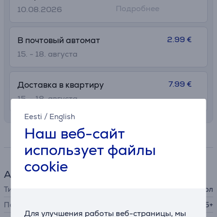
Подробнее
10.08.2026
2.99 €
В почтовый автомат
15. - 18. августа
7.99 €
Доставка в квартиру
15. - 18. августа
Eesti
/
English
Наш веб-сайт
Спецификация
использует файлы
cookie
Аксессуар для телефона
Тип
защитный чехол
Подходит для телефонов
Samsung Galaxy S25+
Для улучшения работы веб-страницы, мы