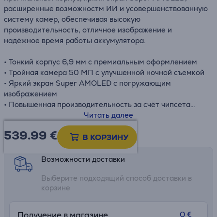
расширенные возможностм ИИ и усовершенствованную
систему камер, обеспечивая высокую
производительность, отличное изображение и
надёжное время работы аккумулятора.
• Тонкий корпус 6,9 мм с премиальным оформлением
• Тройная камера 50 МП с улучшенной ночной съемкой
• Яркий экран Super AMOLED с погружающим
изображением
• Повышенная производительность за счёт чипсета
нового поколения
Читать далее
• Функции ИИ для умных фотографий и продуктивности
539.99
€
Информационный лист
В КОРЗИНУ
Возможности доставки
Выберите подходящий способ доставки в
корзине
0 €
Получение в магазине