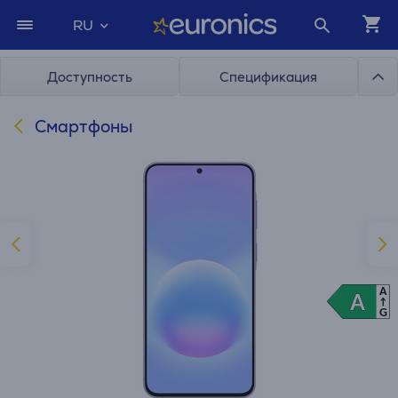
RU
Доступность
Спецификация
Смартфоны
A
A
A
G