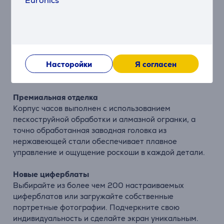
Euronics
Описание
Высокая частота обновления 60 Гц
Обновленный увеличенный экран, созданный из
материалов с высокой яркостью, обеспечивает
отличную видимость даже под прямыми солнечными
Насторойки
Я согласен
лучами.
Премиальная отделка
Корпус часов выполнен с использованием
пескоструйной обработки и алмазной огранки, а
точно обработанная заводная головка из
нержавеющей стали обеспечивает плавное
управление и ощущение роскоши в каждой детали.
Новые циферблаты
Выбирайте из более чем 200 настраиваемых
циферблатов или загружайте собственные
портретные фотографии. Подчеркните свою
индивидуальность и сделайте экран уникальным.