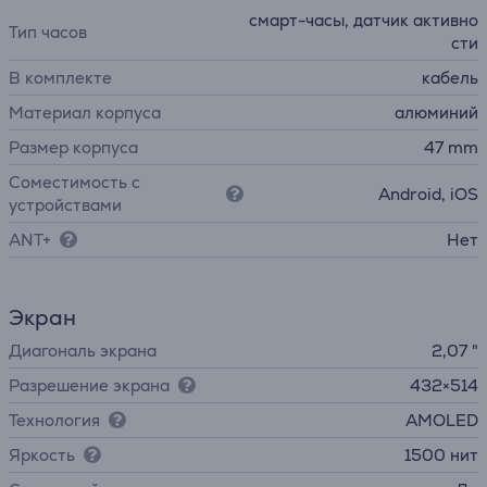
смарт-часы, датчик активно
Тип часов
сти
В комплекте
кабель
Материал корпуса
алюминий
Размер корпуса
47 mm
Соместимость с
Android, iOS
устройствами
ANT+
Нет
Экран
Диагональ экрана
2,07 "
Разрешение экрана
432×514
Технология
AMOLED
Яркость
1500 нит