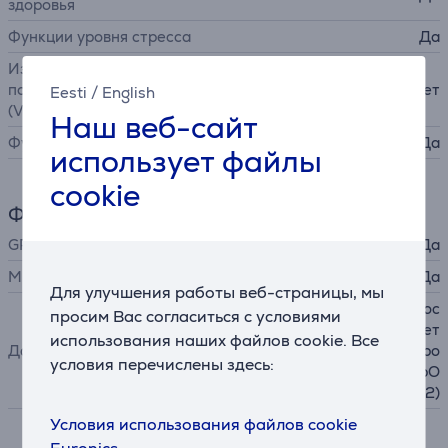
здоровья
Функции уровня стресса
Да
Измерение максимального
потребления кислорода
Нет
Eesti
/
English
(VO2 макс.)
Наш веб-сайт
Функции плавания
Да
использует файлы
cookie
Функции
GPS
Да
Микрофон
Да
Для улучшения работы веб-страницы, мы
датчик освещенности, гирос
просим Вас согласиться с условиями
коп, Э-компас, акселеромет
использования наших файлов cookie. Все
Датчики
р, датчик пульса, датчик уро
условия перечислены здесь:
вня кислорода в крови (SpO
2)
Условия использования файлов cookie