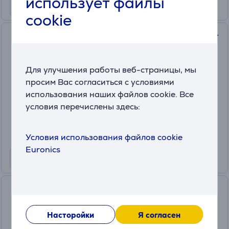
использует файлы
cookie
Garmin Fenix 8, 47 мм, темно-
серый - Спортивные часы
(4)
010-02904-00
Для улучшения работы веб-страницы, мы
в наличии
просим Вас согласиться с условиями
использования наших файлов cookie. Все
Цена:
условия перечислены здесь:
699
.99 €
Месячная плата от 24 €
Условия использования файлов cookie
Euronics
Garmin Fenix 8, 51 мм, темно-
серый - Спортивные часы
Насторойки
Я согласен
010-02905-00
в наличии