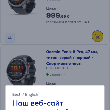
Цена:
999
.99 €
Месячная плата от 34 €
Garmin Fenix 8 Pro, 47 мм,
титан, серый / черный -
Спортивные часы
010-03198-11
в наличии
Цена:
999
.99 €
Eesti
/
English
Месячная плата от 34 €
Наш веб-сайт