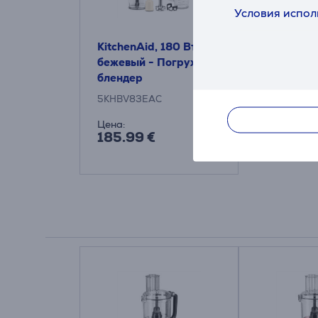
Условия испол
KitchenAid, 180 Вт,
бежевый - Погружной
блендер
5KHBV83EAC
Цена:
185.99 €