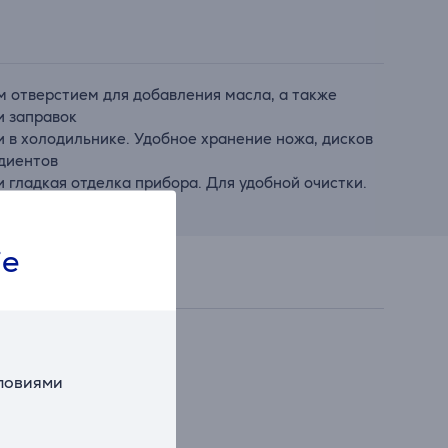
м отверстием для добавления масла, а также
и заправок
и в холодильнике. Удобное хранение ножа, дисков
едиентов
 гладкая отделка прибора. Для удобной очистки.
ie
словиями