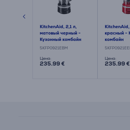
 1,7 л, 250
KitchenAid, 2,1 л,
KitchenAid, 
й -
матовый черный -
красный - 
комбайн
Кухонный комбайн
комбайн
C
5KFP0921EBM
5KFP0921EE
Цена:
Цена:
235.99 €
235.99 €