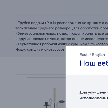
• Трубка подачи «2 в 1» расположена на крышке и
толкателем среднего размера. Для обработки прод
• Универсальная чаша, позволяющая хранить все а
и других насадок в чаше, когда они не использую
• Герметичная рабочая чаша с крышкой с фиксаторо
Чашу, крышку и аксессуары можно мыть в посудо
Eesti
/
English
Наш веб
Для улучшения
использования