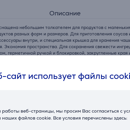
Описание
 оснащена небольшим толкателем для продуктов с маленьки
уктов разных форм и размеров. Для приготовления соусов 
ксессуары внутри, и специальная крышка для хранения чаш
тся. Экономия пространства. Для сохранения свежести ингр
м, герметичной ручкой и блокировкой, закругленные края и
моечной машине
-сайт использует файлы cook
Подходящие товары
 работы веб-страницы, мы просим Вас согласиться с у
 наших файлов cookie. Все условия перечислены здесь: