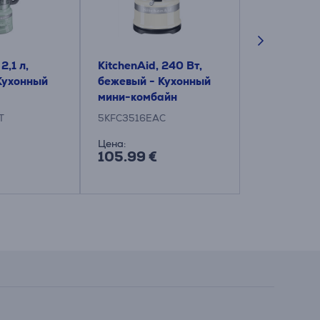
2,1 л,
KitchenAid, 240 Вт,
KitchenAid,
Кухонный
бежевый - Кухонный
Вт, бежевы
мини-комбайн
Кухонный 
T
5KFC3516EAC
5KFP0719EA
Цена:
Цена:
105.99 €
155.99 €