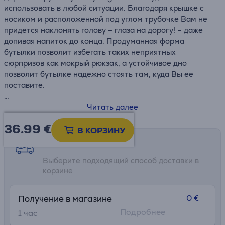
использовать в любой ситуации. Благодаря крышке с
носиком и расположенной под углом трубочке Вам не
придется наклонять голову – глаза на дорогу! – даже
допивая напиток до конца. Продуманная форма
бутылки позволит избегать таких неприятных
сюрпризов как мокрый рюкзак, а устойчивое дно
позволит бутылке надежно стоять там, куда Вы ее
поставите.
• Нержавеющая сталь
Читать далее
• Можно мыть в посудомоечной машине
36.99
€
• Не протекает в закрытом положении
В КОРЗИНУ
• Сохраняет холод 22 часа
Возможности доставки
• Высота: 25,1 см
Выберите подходящий способ доставки в
• Ø: 7,1 cm
корзине
0 €
Получение в магазине
Подробнее
1 час