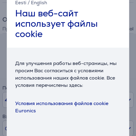
Eesti
/
English
Наш веб-сайт
Общий параметр
использует файлы
Производитель
Koziol
cookie
Калькулятор
Примерный размер ежемесячного платежа
Для улучшения работы веб-страницы, мы
2 €
просим Вас согласиться с условиями
использования наших файлов cookie. Все
условия перечислены здесь:
Период
48
мес.
Условия использования файлов cookie
Euronics
Взнос
0% /
0 €