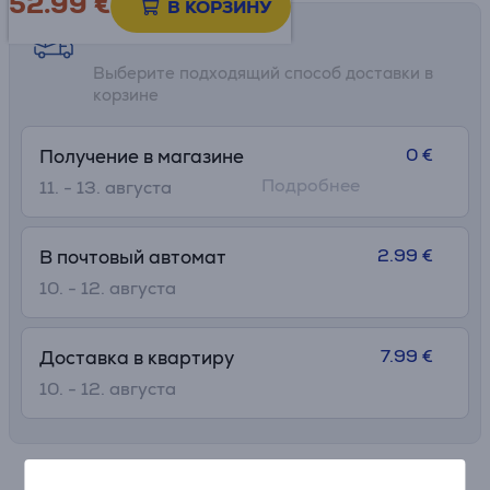
52.99
€
В КОРЗИНУ
Возможности доставки
Выберите подходящий способ доставки в
корзине
0 €
Получение в магазине
Подробнее
11. - 13. августа
2.99 €
В почтовый автомат
10. - 12. августа
7.99 €
Доставка в квартиру
10. - 12. августа
Спецификация