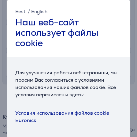
0 €
Получение в магазине
Eesti
/
English
Подробнее
10. - 12. августа
Наш веб-сайт
использует файлы
2.99 €
В почтовый автомат
cookie
8. - 11. августа
7.99 €
Доставка в квартиру
8. - 11. августа
Для улучшения работы веб-страницы, мы
просим Вас согласиться с условиями
использования наших файлов cookie. Все
Спецификация
условия перечислены здесь:
Условия использования файлов cookie
Кухонная посуда
Euronics
Можно мыть в посудомоечно
Да
машине