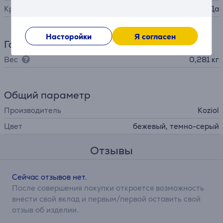
Крышка в комплекте
Да
Насторойки
Я согласен
Габариты
Вес
0,281 кг
Общий параметр
Производитель
Koziol
Цвет
бежевый, темно-серый
Отзывы
Сейчас отзывов нет.
После совершения покупки откроется возможность
внести свой вклад и первым/первой оставить свой
отзыв об изделии.