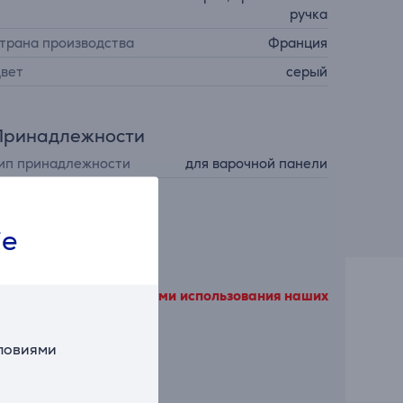
ручка
трана производства
Франция
вет
серый
Принадлежности
ип принадлежности
для варочной панели
ie
ы согласитесь с условиями использования наших
словиями