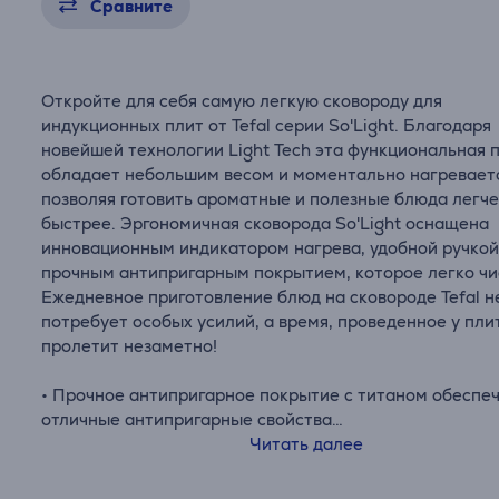
Сравните
Откройте для себя самую легкую сковороду для
индукционных плит от Tefal серии So'Light. Благодаря
новейшей технологии Light Tech эта функциональная 
обладает небольшим весом и моментально нагревает
позволяя готовить ароматные и полезные блюда легче
быстрее. Эргономичная сковорода So'Light оснащена
инновационным индикатором нагрева, удобной ручкой
прочным антипригарным покрытием, которое легко чи
Ежедневное приготовление блюд на сковороде Tefal н
потребует особых усилий, а время, проведенное у пли
пролетит незаметно!
• Прочное антипригарное покрытие с титаном обеспе
отличные антипригарные свойства
• Инновационная зона Thermo-Signal™ меняет цвет, к
Читать далее
пора начинать готовить, гарантируя идеальную прожа
• Подходит для всех типов плит, включая индукционны