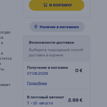
В КОРЗИНУ
Наличие в магазинах
посуда
ся,
Возможности доставки
 и
Выберите подходящий способ
 и
доставки в корзине
стится.
е
Получение в магазине
ты,
0 €
07.08.2026
Подробнее
чивает
огда
В почтовый автомат
2.99 €
рку
7. - 10. августа
е