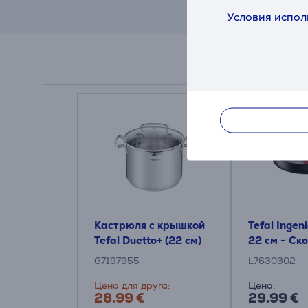
Условия испол
Кастрюля с крышкой
Tefal Ingeni
Tefal Duetto+ (22 см)
22 см - Ск
G7197955
L7630302
Цена для друга:
Цена:
28.99 €
29.99 €