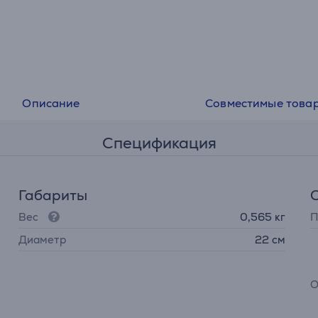
• Эргономичная ручка
• Сделано во Франции
Описание
Совместимые това
Спецификация
Габариты
Вес
0,565 кг
П
Диаметр
22 см
О