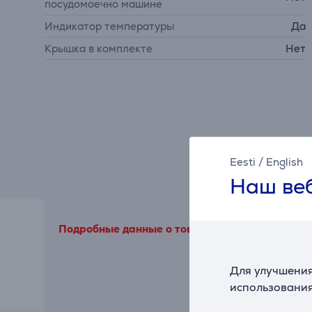
посудомоечно машине
Индикатор температуры
Да
Крышка в комплекте
Нет
Eesti
/
English
Наш веб
Подробные данные о товаре, исходящие от трет
Для улучшения
использования