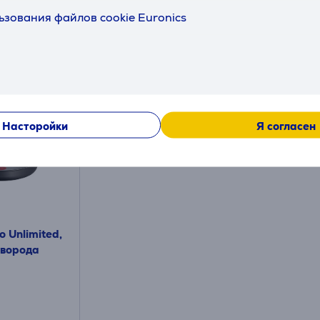
ьзования файлов cookie Euronics
Описание
Подходящие товары
Насторойки
Я согласен
o Unlimited,
оворода