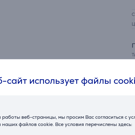
С
Ц
Т
-сайт использует файлы cook
ьих лиц, можно просмотреть только в том случае, если В
файлов cookie.
 работы веб-страницы, мы просим Вас согласиться с у
Насторойки
 наших файлов cookie. Все условия перечислены здесь: