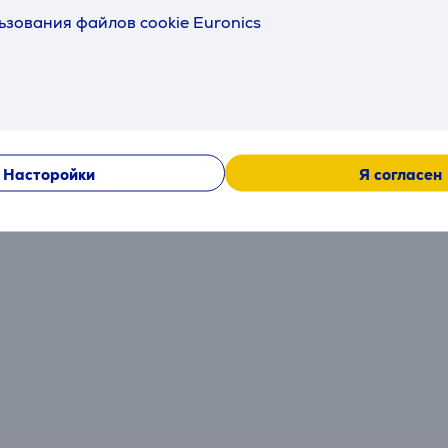
ьзования файлов cookie Euronics
Отзывы
Насторойки
Я согласен
Сейчас отзывов нет.
После совершения покупки откроется возможность вне
отзыв об изделии.