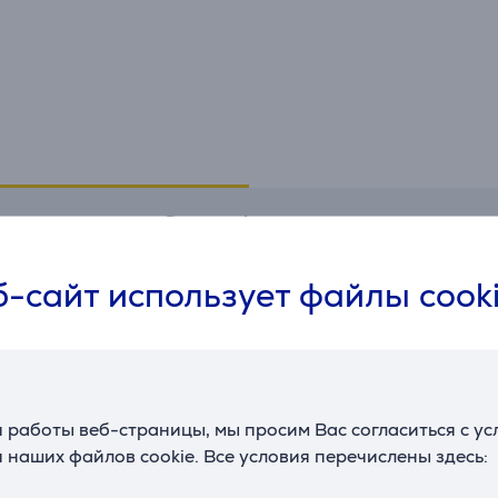
Спецификация
-сайт использует файлы cook
Общий параметр
Тип
Бутылка для воды
Материал
тритан
Производитель
Kambukka
 работы веб-страницы, мы просим Вас согласиться с у
 наших файлов cookie. Все условия перечислены здесь: