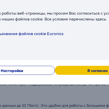
 работы веб-страницы, мы просим Вас согласиться с у
 наших файлов cookie. Все условия перечислены здесь:
Описание
ьзования файлов cookie Euronics
 портов USB-A, два порта HDMI, порт Ethernet и аудиопорт
альное решение.
колько устройств одновременно. Три порта USB-C обеспечи
Насторойки
Я согласен
них монитора. Поддерживается разрешение до 4K при 60 Гц
 данных до 10 Гбит/с. Это удобно для работы с большими 