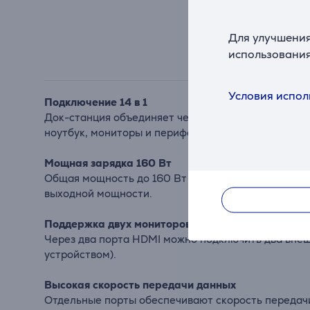
Для улучшения
использования
Условия испол
Подключение 14 в 1
Док-станция объединяет четыре порта USB-C, пять
ноутбук, мониторы и периферию через одно центр
Мощная зарядка 160 Вт
Общая мощность до 160 Вт позволяет заряжать нес
выходной мощности.
Поддержка двух мониторов 4K
Через два порта HDMI можно подключить два внеш
устройством).
Высокая скорость передачи данных
Отдельные порты обеспечивают скорость передачи