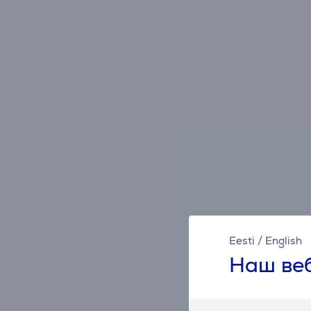
Eesti
/
English
Наш веб