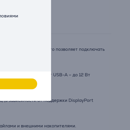
словиями
 в одном устройстве. Это позволяет подключать
вают до 100 Вт, а порт USB-A – до 12 Вт
 (в зависимости от поддержки DisplayPort
файлами и внешними накопителями.