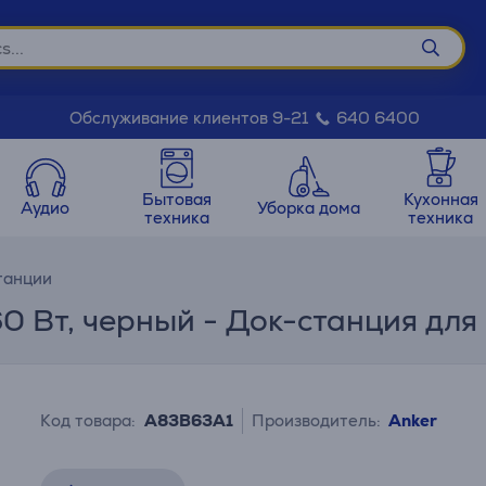
Обслуживание клиентов 9-21
640 6400
Бытовая
Кухонная
Аудио
Уборка дома
техника
техника
танции
160 Вт, черный - Док-станция для
Код товара:
A83B63A1
Производитель:
Anker