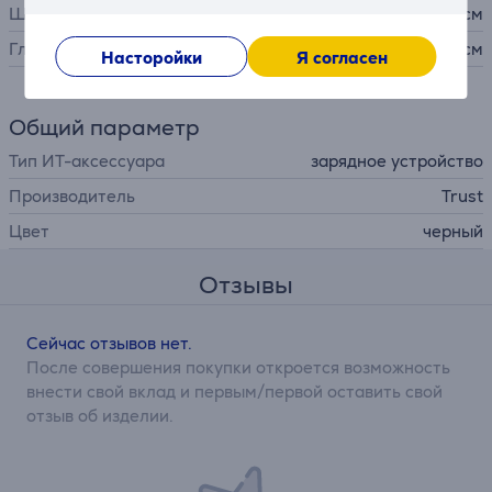
Ширина
5,5 см
Глубина
11,8 см
Насторойки
Я согласен
Общий параметр
Тип ИТ-аксессуара
зарядное устройство
Производитель
Trust
Цвет
черный
Отзывы
Сейчас отзывов нет.
После совершения покупки откроется возможность
внести свой вклад и первым/первой оставить свой
отзыв об изделии.