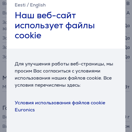
Входное напряжение
100 - 240 В
Eesti
/
English
Наш веб-сайт
Выходной электроток
4,74 A
использует файлы
Защита от короткого
Да
замыкания
cookie
Защита от перегрузки
Да
Защита от перегрева
Да
Защита от сверхтоков
Да
Для улучшения работы веб-страницы, мы
просим Вас согласиться с условиями
Мощность
использования наших файлов cookie. Все
условия перечислены здесь:
Мощность
90 Вт
Условия использования файлов cookie
Габариты
Euronics
Вес
430 г
Высота
3,3 см