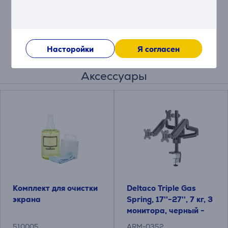
Описание
Насторойки
Я согласен
Аксессуары
Комплект для очистки
Deltaco Triple Gas
экрана
Spring, 17''-27'', 7 кг, 3
монитора, черный -
Настольное
510005
ARM-0352