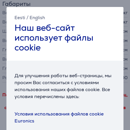
Габариты
Вес
9 кг
Eesti
/
English
Вес без подставки
6,5 кг
Наш веб-сайт
Ширина
71,73 см
использует файлы
Высота
60,25 см
cookie
Глубина
22,8 см
Высота без подставки
42,23 см
Глубина без подставки
4,24 см
Для улучшения работы веб-страницы, мы
Размер крепления VESA
100 x 100
просим Вас согласиться с условиями
использования наших файлов cookie. Все
Подробные данные о товаре, исходящие от третьих лиц,
условия перечислены здесь:
можно просмотреть только в том случае, если Вы
согласитесь с условиями использования наших файлов
Условия использования файлов cookie
cookie.
Euronics
Насторойки