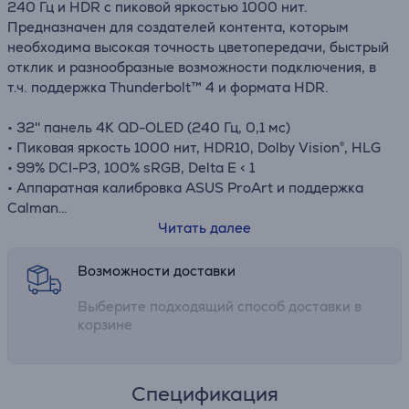
240 Гц и HDR с пиковой яркостью 1000 нит.
Предназначен для создателей контента, которым
необходима высокая точность цветопередачи, быстрый
отклик и разнообразные возможности подключения, в
т.ч. поддержка Thunderbolt™ 4 и формата HDR.
• 32'' панель 4K QD-OLED (240 Гц, 0,1 мс)
• Пиковая яркость 1000 нит, HDR10, Dolby Vision®, HLG
• 99% DCI-P3, 100% sRGB, Delta E < 1
• Аппаратная калибровка ASUS ProArt и поддержка
Calman
• Два порта Thunderbolt™ 4, USB-хаб, HDMI 2.1
Читать далее
• Эргономичный корпус и датчик приближения
Возможности доставки
Выберите подходящий способ доставки в
корзине
Спецификация