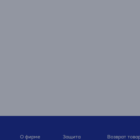
О фирме
Защита
Возврат това