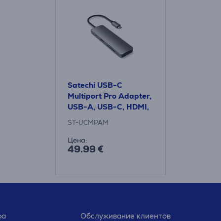
Satechi USB-C
Multiport Pro Adapter,
USB-A, USB-C, HDMI,
SD, microSD, серый -
ST-UCMPAM
Адаптер
Цена:
49.99 €
ра
Обслуживание клиентов