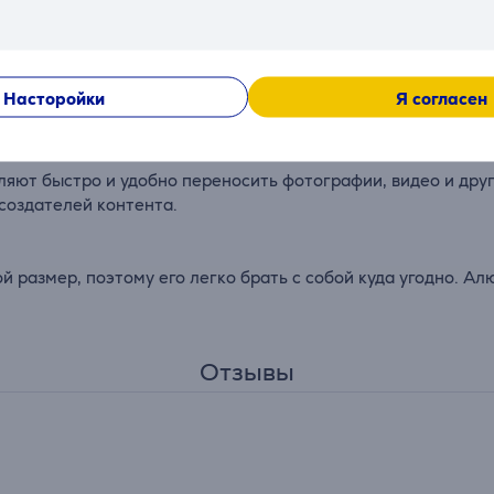
бочие дни.
обновления 30 Гц, обеспечивая чёткое и детализированно
Насторойки
Я согласен
лючения дополнительного монитора.
ляют быстро и удобно переносить фотографии, видео и дру
создателей контента.
й размер, поэтому его легко брать с собой куда угодно. А
Отзывы