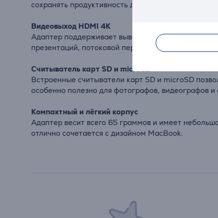
сохранять продуктивность даже в напряжённые ра
Видеовыход HDMI 4K
Адаптер поддерживает вывод видео 4K с частотой 
презентаций, потоковой передачи видео или подк
Считыватель карт SD и microSD
Встроенные считыватели карт SD и microSD позво
особенно полезно для фотографов, видеографов и 
Компактный и лёгкий корпус
Адаптер весит всего 65 граммов и имеет небольшо
отлично сочетается с дизайном MacBook.