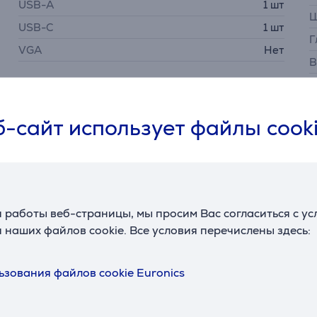
USB-A
1 шт
Ш
USB-C
1 шт
Г
VGA
Нет
В
-сайт использует файлы cook
Описание
 работы веб-страницы, мы просим Вас согласиться с у
 наших файлов cookie. Все условия перечислены здесь:
озволяет расширить один порт USB-C несколькими важными 
ли карт SD/microSD, обеспечивая удобное подключение раз
ьзования файлов cookie Euronics
 до 60 Вт, что позволяет заряжать ноутбук, одновременно