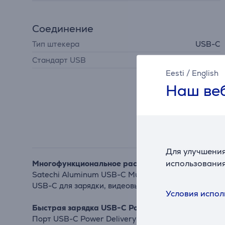
Соединение
Тип штекера
USB-C
Стандарт USB
USB 3.0
Eesti
/
English
Наш веб
Для улучшения
использования
Многофункциональное расширение подключений
Satechi Aluminum USB-C Multiport Pro Adapter п
USB-C для зарядки, видеовыход HDMI и считывате
Условия испол
Быстрая зарядка USB-C Power Delivery
Порт USB-C Power Delivery обеспечивает мощность