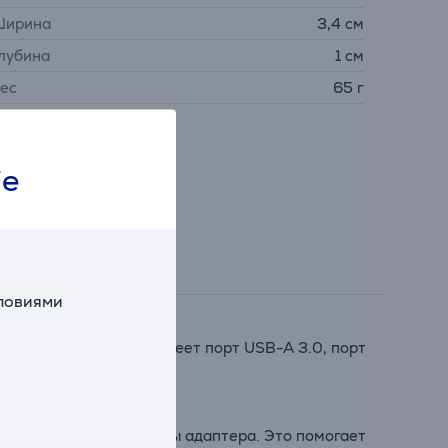
ирина
3,4 см
лубина
1 см
ес
65 г
ie
словиями
разъёмами. Адаптер имеет порт USB-A 3.0, порт
ных устройств.
 используя другие порты адаптера. Это помогает