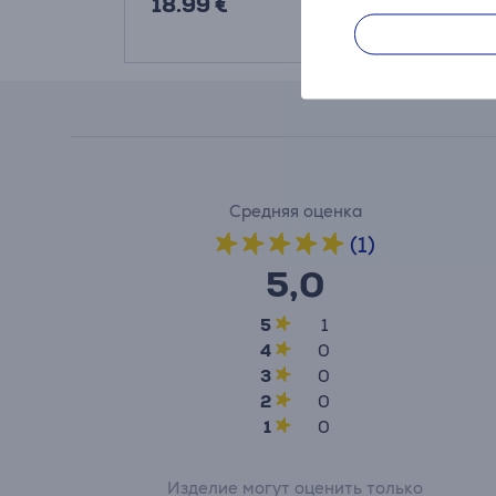
18.99 €
27.99 €
Средняя оценка
(1)
5,0
5
1
4
0
3
0
2
0
1
0
Изделие могут оценить только