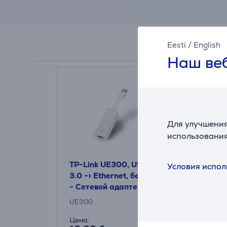
Eesti
/
English
Наш веб
Для улучшения
использования
TP-Link UE300, USB
TP-Link UE
Условия испол
3.0 -> Ethernet, белый
3.0, белый
- Сетевой адаптер
адаптер U
UE300
UE330
Цена:
Цена: