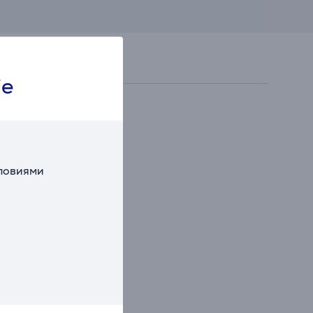
ie
словиями