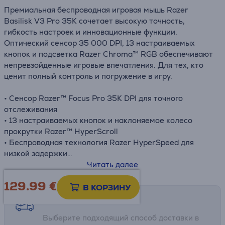
Премиальная беспроводная игровая мышь Razer
Basilisk V3 Pro 35K сочетает высокую точность,
гибкость настроек и инновационные функции.
Оптический сенсор 35 000 DPI, 13 настраиваемых
кнопок и подсветка Razer Chroma™ RGB обеспечивают
непревзойденные игровые впечатления. Для тех, кто
ценит полный контроль и погружение в игру.
• Сенсор Razer™ Focus Pro 35K DPI для точного
отслеживания
• 13 настраиваемых кнопок и наклоняемое колесо
прокрутки Razer™ HyperScroll
• Беспроводная технология Razer HyperSpeed для
низкой задержки
• Подсветка Razer Chroma™ RGB с 13 зонами
Читать далее
• Время работы аккумулятора до 140 часов
129.99
€
В КОРЗИНУ
Возможности доставки
Выберите подходящий способ доставки в