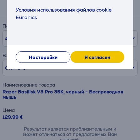
5 €
Условия использования файлов cookie
Euronics
Период
48
мес.
Взнос
Насторойки
Я согласен
0% /
0 €
Наименование товара
Razer Basilisk V3 Pro 35K, черный - Беспроводная
мышь
Цена
129.99 €
Результат является приблизительным и
может отличаться от предлагаемых Вам
условий.