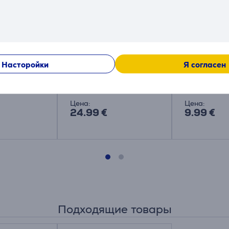
a XXL Desk
Trust Benya XXL Desk
Trust Boye,
 - Коврик
Pad, черный - Коврик
Коврик дл
Насторойки
Я согласен
для мыши
25710
24743
Цена:
Цена:
24.99 €
9.99 €
Подходящие товары