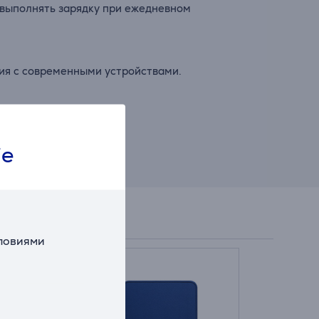
 выполнять зарядку при ежедневном
ия с современными устройствами.
ование более удобным.
ie
словиями