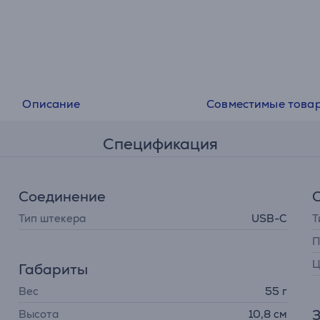
Описание
Совместимые това
Спецификация
Соединение
Тип штекера
USB-C
Т
П
Ц
Габариты
Вес
55 г
З
Высота
10,8 см