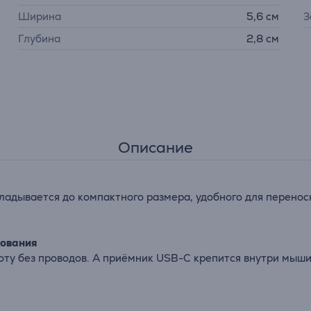
Ширина
5,6 см
З
Глубина
2,8 см
Описание
кладывается до компактного размера, удобного для перенос
зования
оту без проводов. А приёмник USB-C крепится внутри мыши