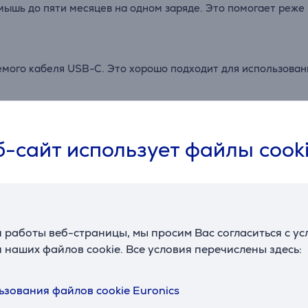
мышь до пяти месяцев на одном заряде. Это помогает реже
мого кабеля USB-C. Это хорошо подходит для использован
, помогая экономить заряд аккумулятора и делая использ
-сайт использует файлы cook
хорошим выбором для поездок, работы в кафе или офиса.
Аксессуары
 работы веб-страницы, мы просим Вас согласиться с у
 наших файлов cookie. Все условия перечислены здесь:
ьзования файлов cookie Euronics