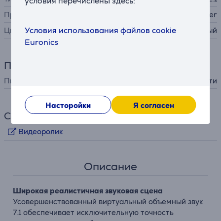
условия перечислены здесь:
Производитель
Razer
Условия использования файлов cookie
Цвет
черный
Euronics
Питание
Питание
от сети
Насторойки
Я согласен
Ссылки
Видеоролик
Описание
Широкая реалистичная звуковая сцена
Усовершенствованный виртуальный объемный звук
7.1 обеспечивает исключительную точность