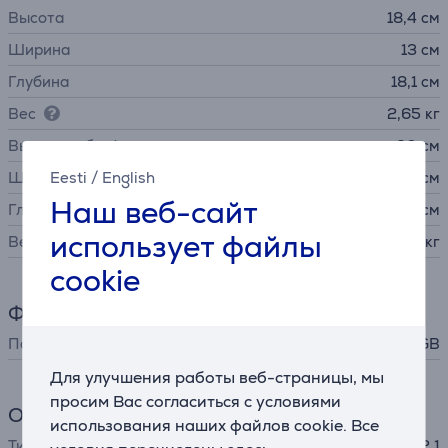
Высота
18,4 см
Ширина
13 см
Глубина
18,1 см
Вес
2,65 кг
Высота сабвуфера
30 см
Ширина сабвуфера
Eesti
/
English
26,5 см
Наш веб-сайт
Глубина сабвуфера
26,5 см
использует файлы
Вес сабвуфера
4,6 кг
cookie
Функции
Подсветка
RGB
Для улучшения работы веб-страницы, мы
просим Вас согласиться с условиями
Общий параметр
использования наших файлов cookie. Все
Тип акустической системы
2.1