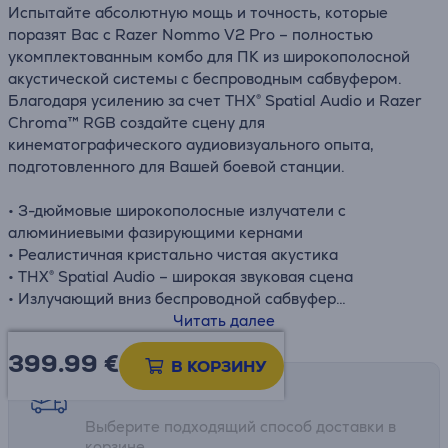
Испытайте абсолютную мощь и точность, которые
поразят Вас с Razer Nommo V2 Pro – полностью
укомплектованным комбо для ПК из широкополосной
акустической системы с беспроводным сабвуфером.
Благодаря усилению за счет THX® Spatial Audio и Razer
Chroma™ RGB создайте сцену для
кинематографического аудиовизуального опыта,
подготовленного для Вашей боевой станции.
• 3-дюймовые широкополосные излучатели с
алюминиевыми фазирующими кернами
• Реалистичная кристально чистая акустика
• THX® Spatial Audio – широкая звуковая сцена
• Излучающий вниз беспроводной сабвуфер
• Задняя проекция подсветки Razer Chroma™ RGB
Читать далее
• Исключительная точность звучания
399.99
€
В КОРЗИНУ
Возможности доставки
Выберите подходящий способ доставки в
корзине