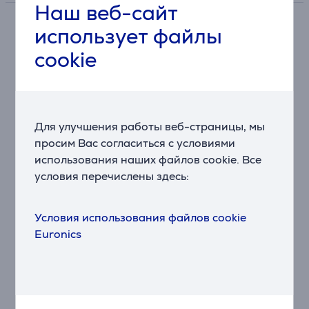
Наш веб-сайт
использует файлы
Описание
cookie
Компактная и функциональная конструкция
Клавиатура Logitech G515 TKL имеет компактную
конструкцию TKL (tenkeyless), освобождающую
больше места на столе и обеспечивающую более
Для улучшения работы веб-страницы, мы
удобное использование мыши. Эта конструкция
просим Вас согласиться с условиями
идеально подходит для геймеров, которые
использования наших файлов cookie. Все
предпочитают минималистичное и функциональное
условия перечислены здесь:
рабочее пространство.
Механические переключатели GX Blue
Условия использования файлов cookie
Эта клавиатура оснащена механическими
Euronics
переключателями GX Blue. Они являются очень
прочными и обеспечивают быструю реакцию, что
делает их идеально подходящими для интенсивных
игр и быстрого набора текста.