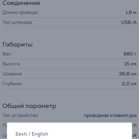
Соединение
Длина провода
1,8 м
Тип штекера
USB-A
Габариты
Вес
880 г
Высота
15 см
Ширина
36,8 см
Глубина
2,2 см
Общий параметр
Тип устройства
проводная клавиатура
Производитель
Logitech
Eesti
/
English
Цвет
черный