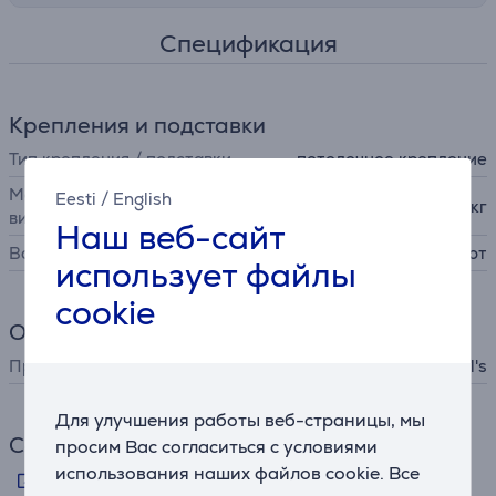
Спецификация
Крепления и подставки
Тип крепления / подставки
потолочное крепление
Максимальный вес аудио/
Eesti
/
English
15 кг
видеотехники
Наш веб-сайт
Возможности
наклон, поворот
использует файлы
cookie
Общий параметр
Производитель
Vogel's
Для улучшения работы веб-страницы, мы
Ссылки
просим Вас согласиться с условиями
использования наших файлов cookie. Все
Информация производителя