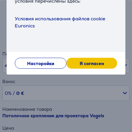
условия перечислены здесь:
Калькулятор
Условия использования файлов cookie
Euronics
Примерный размер ежемесячного платежа
4 €
Период
Насторойки
Я согласен
48
мес.
Взнос
0% /
0 €
Наименование товара
Потолочное крепление для проектора Vogels
Цена