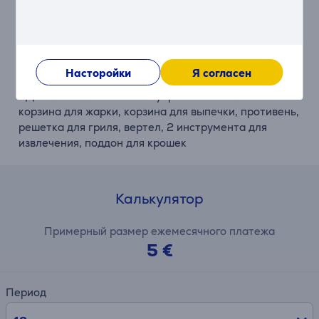
шагом в 5°C)
• При необходимости можно включить внутреннее
освещение
• 6 прочных нагревательных элементов из
нержавеющей стали (4 сверху, 2 снизу)
Насторойки
Я согласен
• Мощность 1700 Вт
• Дополнительные аксессуары: особо большая
корзина для жарки, корзина для выпечки, противень,
решетка для гриля, вертел, 2 инструмента для
извлечения, поддон для крошек
Калькулятор
Примерный размер ежемесячного платежа
5 €
Период