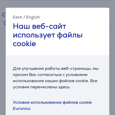
Ссылки
Eesti
/
English
Информация производителя
Наш веб-сайт
использует файлы
Описание
cookie
• Равномерная конвекция – идеальное, равномерное
распределение потока горячего воздуха
• Rapid HeatControl – мгновенная готовность к
Для улучшения работы веб-страницы, мы
работе без предварительного нагрева
просим Вас согласиться с условиями
• Элегантный дизайн с большим окном для
использования наших файлов cookie. Все
просмотра
условия перечислены здесь:
• 3 уровня для решетки и противня + вертел и
корзина для жарки
• Регулируемый таймер от 1 до 120 минут / сушка
Условия использования файлов cookie
фруктов – 240 минут (с шагом в 1 минуту)
Euronics
• Регулируемая температура от 40°C до 230°C (с