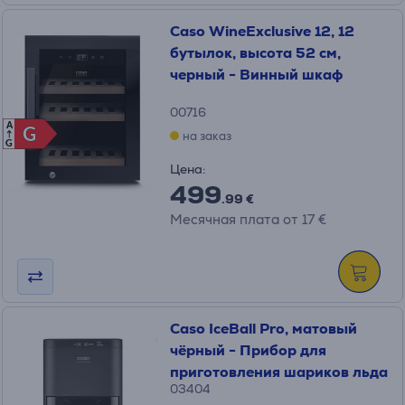
Caso WineExclusive 12, 12
бутылок, высота 52 см,
черный - Винный шкаф
00716
A
G
G
на заказ
G
Цена:
499
.99 €
Месячная плата от 17 €
Caso IceBall Pro, матовый
чёрный - Прибор для
приготовления шариков льда
03404