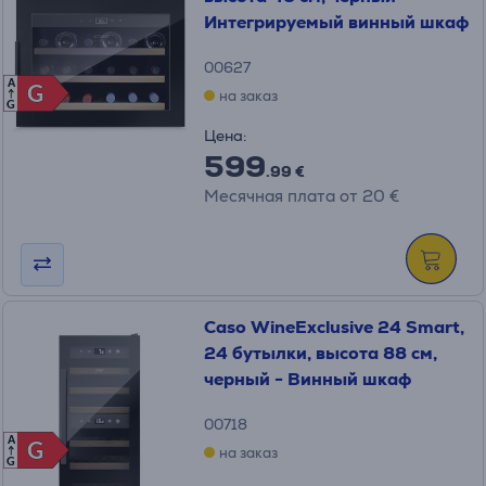
Интегрируемый винный шкаф
00627
A
G
G
на заказ
G
Цена:
599
.99 €
Месячная плата от 20 €
Caso WineExclusive 24 Smart,
24 бутылки, высота 88 см,
черный - Винный шкаф
00718
A
G
G
на заказ
G