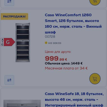
Caso WineComfort 1260
РАСПРОДАЖА!
Smart, 126 бутылок, высота
160 см, нерж. сталь - Винный
шкаф
00728
A
G
G
на заказ
G
Цена для друга:
999
.99 €
Обычная цена: 1449 €
Месячная плата от 34 €
Caso WineSafe 18, 18 бутылок,
высота 46 см, нерж. сталь -
Интегрируемый винный шкаф