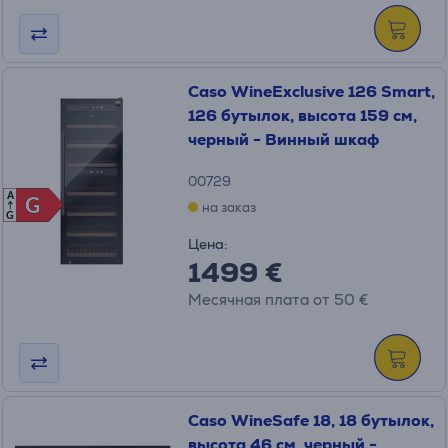
Caso WineExclusive 126 Smart,
126 бутылок, высота 159 см,
черный - Винный шкаф
00729
A
G
G
на заказ
G
Цена:
1499 €
Месячная плата от 50 €
Caso WineSafe 18, 18 бутылок,
высота 46 см, черный -