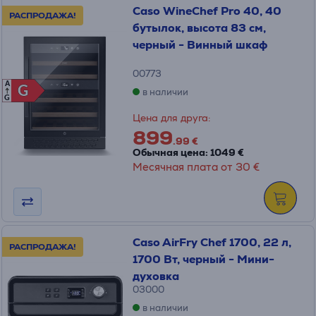
Caso WineChef Pro 40, 40
РАСПРОДАЖА!
бутылок, высота 83 см,
черный - Винный шкаф
00773
A
G
G
в наличии
G
Цена для друга:
899
.99 €
Обычная цена: 1049 €
Месячная плата от 30 €
Caso AirFry Chef 1700, 22 л,
РАСПРОДАЖА!
1700 Вт, черный - Мини-
духовка
03000
в наличии