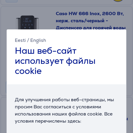
Caso HW 666 Inox, 2600 Вт,
нерж. сталь/черный -
Диспенсер для горячей воды
01876
Eesti
/
English
в наличии
Наш веб-сайт
Цена:
использует файлы
125
.99 €
cookie
Месячная плата от 5 €
Для улучшения работы веб-страницы, мы
Caso Design Hot 7, 2600 Вт,
просим Вас согласиться с условиями
черный/нерж. сталь
использования наших файлов cookie. Все
-Диспенсер для горячей воды
условия перечислены здесь:
01875
в наличии