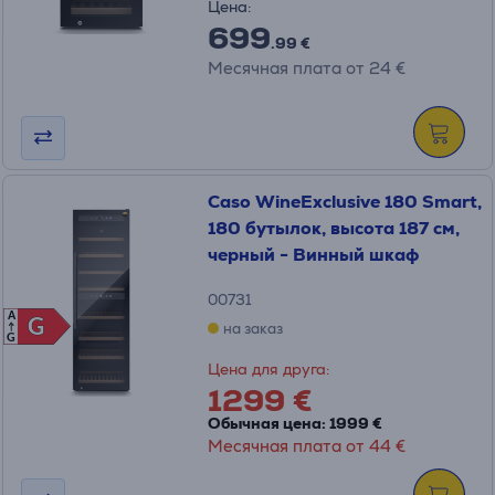
Цена:
699
.99 €
Месячная плата от 24 €
Caso WineExclusive 180 Smart,
180 бутылок, высота 187 см,
черный - Винный шкаф
00731
A
G
G
на заказ
G
Цена для друга:
1299 €
Обычная цена: 1999 €
Месячная плата от 44 €