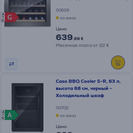
00629
A
G
G
на заказ
G
Цена:
639
.99 €
Месячная плата от 22 €
Caso BBQ Cooler S-R, 63 л,
высота 68 см, черный -
Холодильный шкаф
00702
A
A
A
на заказ
G
Цена: