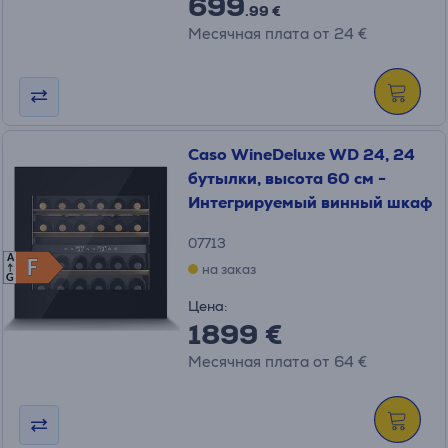
699
.99 €
Месячная плата от 24 €
Caso WineDeluxe WD 24, 24
бутылки, высота 60 см -
Интегрируемый винный шкаф
07713
A
F
F
на заказ
G
Цена:
1899 €
Месячная плата от 64 €