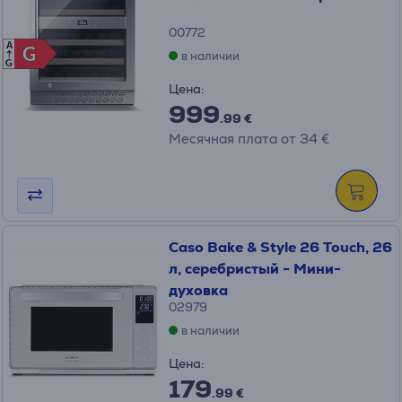
00772
A
G
G
в наличии
G
Цена:
999
.99 €
Месячная плата от 34 €
Caso Bake & Style 26 Touch, 26
л, серебристый - Мини-
духовка
02979
в наличии
Цена:
179
.99 €