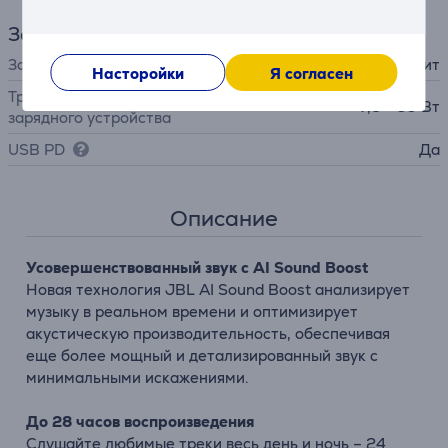
Зарядное устройство
Зарядное устройство
в комплект не входит
Насторойки
Я согласен
Требуемая мощность
7,5 - 60 Вт
зарядного устройства
USB PD
Да
Описание
Усовершенствованный звук с AI Sound Boost
Новая технология JBL AI Sound Boost анализирует
музыку в реальном времени и оптимизирует
акустическую производительность, обеспечивая
еще более мощный и детализированный звук с
минимальными искажениями.
До 28 часов воспроизведения
Слушайте любимые треки весь день и ночь – 24