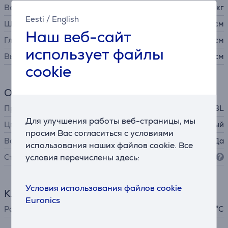
Вес
1,37 кг
Eesti
/
English
Ширина
22,9 см
Наш веб-сайт
Глубина
9,4 см
использует файлы
Высота
9,85 см
cookie
Общий параметр
Производитель
JBL
Для улучшения работы веб-страницы, мы
Цвет
белый
просим Вас согласиться с условиями
Водостойкость
Да
использования наших файлов cookie. Все
Степень защиты
условия перечислены здесь:
IP68
Условия использования файлов cookie
Климатическая техника
Euronics
Рабочая температура
- 45 °C