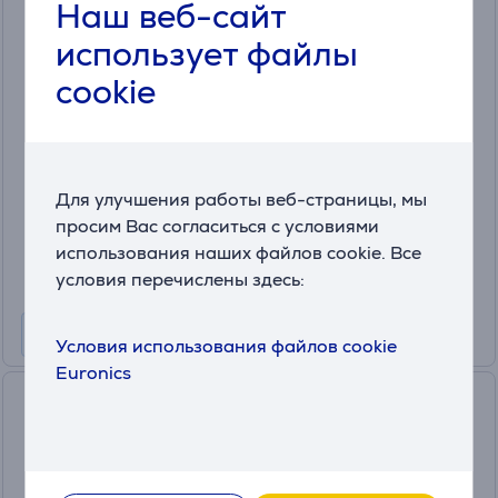
Наш веб-сайт
JBL Live 670NC, адаптивное
шумоподавление, синий -
использует файлы
Накладные беспроводные
cookie
наушники
(6)
JBLLIVE670NCBLU
в наличии
Для улучшения работы веб-страницы, мы
Цена для друга:
69
просим Вас согласиться с условиями
.99 €
использования наших файлов cookie. Все
Обычная цена: 139.99 €
условия перечислены здесь:
Месячная плата от 3 €
Условия использования файлов cookie
Euronics
Умная домашняя колонка
Denon Home 150
HOME150B
в наличии