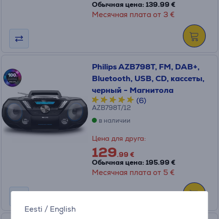
Обычная цена: 139.99 €
Месячная плата от 3 €
Philips AZB798T, FM, DAB+,
Bluetooth, USB, CD, кассеты,
черный - Магнитола
(6)
AZB798T/12
в наличии
Цена для друга:
129
.99 €
Обычная цена: 195.99 €
Месячная плата от 5 €
Eesti
/
English