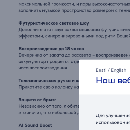
максимальной громкости, и пары высокочастотных
заполнить музыкой пространство размером с теннис
Футуристическое световое шоу
Дополните этот звук захватывающим футуристиче
эффектами, синхронизированными под ритм Вашей
Воспроизведение до 18 часов
Вечеринка от заката до рассвета – воспроизведени
аккумулятор продается отдельно) и продолжайте 
часа воспроизведения.
Eesti
/
English
Наш веб
Телескопическая ручка и широкие прочные колес
Прикатите свою колонку на вечеринку благодаря ш
Защита от брызг
Независимо от того, любите ли Вы вечеринку с дру
это значит, что небольшой дождь не станет помехо
Для улучшения
использования
AI Sound Boost