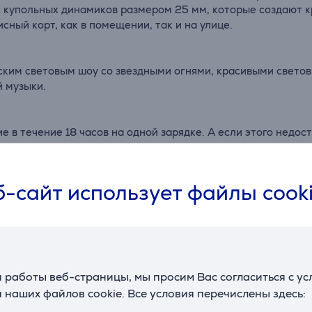
 купольных динамиков размером 25 мм, которые создают к
ный корт, как в помещении, так и на улице.
ским световым шоу со звездными огнями, красивыми свето
 музыки.
е в течение 18 часов на одной зарядке. А если этого недо
танцевать. Если Вам просто нужен дополнительный заряд, 
-сайт использует файлы cook
а
ироким прочным колесам и удобной ручке, которая выдвигае
зьями в парке или на берегу моря, колонка JBL PartyBox S
й веселью.
 работы веб-страницы, мы просим Вас согласиться с у
 наших файлов cookie. Все условия перечислены здесь: