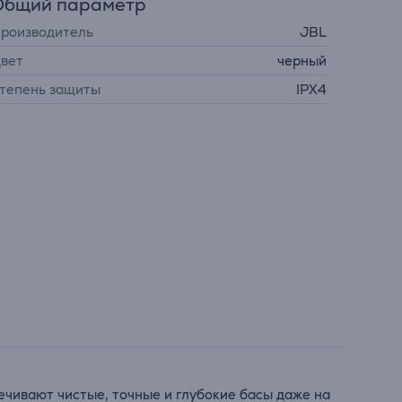
Общий параметр
роизводитель
JBL
вет
черный
тепень защиты
IPX4
чивают чистые, точные и глубокие басы даже на