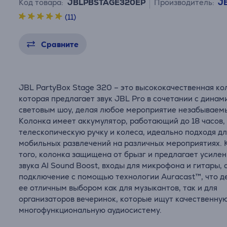
Код товара:
JBLPBSTAGE320EP
Производитель:
J
(11)
Сравните
JBL PartyBox Stage 320 – это высококачественная ко
которая предлагает звук JBL Pro в сочетании с дина
световым шоу, делая любое мероприятие незабываем
Колонка имеет аккумулятор, работающий до 18 часов,
телескопическую ручку и колеса, идеально подходя д
мобильных развлечений на различных мероприятиях.
того, колонка защищена от брызг и предлагает усиле
звука AI Sound Boost, входы для микрофона и гитары, 
подключение с помощью технологии Auracast™, что д
ее отличным выбором как для музыкантов, так и для
организаторов вечеринок, которые ищут качественную
многофункциональную аудиосистему.