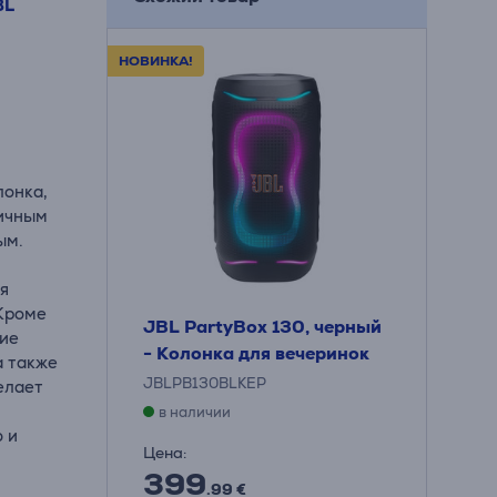
BL
НОВИНКА!
лонка,
мичным
ым.
ля
 Кроме
JBL PartyBox 130, черный
ние
- Колонка для вечеринок
а также
JBLPB130BLKEP
елает
в наличии
 и
Цена:
399
.99 €