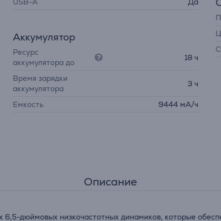
USB-A
Да
П
Ц
Аккумулятор
С
Ресурс
18 ч
аккумулятора до
Время зарядки
3 ч
аккумулятора
Емкость
9444 мА/ч
Описание
 6,5-дюймовых низкочастотных динамиков, которые обеспе