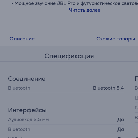
• Мощное звучание JBL Pro и футуристическое светов
• Устойчивость к брызгам IPX4
Читать далее
• Телескопическая ручка и колеса для транспортировк
• AI Sound Boost
• Подключение нескольких колонок с помощью Aurac
• Входы для микрофона и гитары
Описание
Схожие товары
• Приложение JBL PartyBox
Спецификация
Соединение
Bluetooth
Bluetooth 5.4
В
Ш
Г
Интерфейсы
В
Аудиовход 3,5 мм
Да
Bluetooth
Да