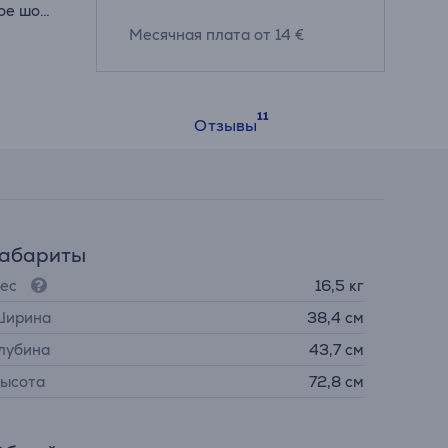
ое шоу
Месячная плата от 14 €
и
ast™
Отзывы
Габариты
ес
16,5 кг
ирина
38,4 см
лубина
43,7 см
ысота
72,8 см