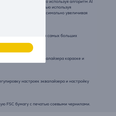
 времени, одновременно используя алгоритм AI
ти излучателя, полностью используя
 большой громкости, максимально увеличивая
ого стереозвучания. Для самых больших
Благодаря настройке эквалайзера караоке и
гулировку настроек эквалайзера и настройку
ную FSC бумагу с печатью соевыми чернилами.