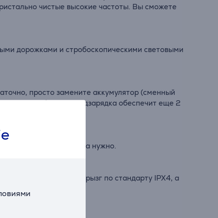
ристально чистые высокие частоты. Вы сможете
выми дорожками и стробоскопическими световыми
статочно, просто замените аккумулятор (сменный
10-минутная быстрая подзарядка обеспечит еще 2
ie
тся и опускается, когда нужно.
tage 320 защищена от брызг по стандарту IPX4, а
словиями