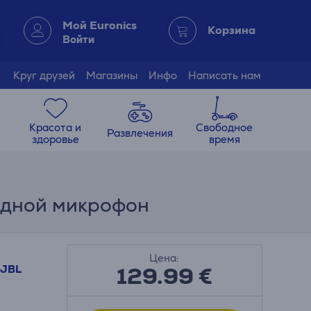
Мой Euronics
Корзина
Войти
Круг друзей
Магазины
Инфо
Написать нам
Красота и
Свободное
Развлечения
здоровье
время
водной микрофон
Цена:
129.99
€
JBL