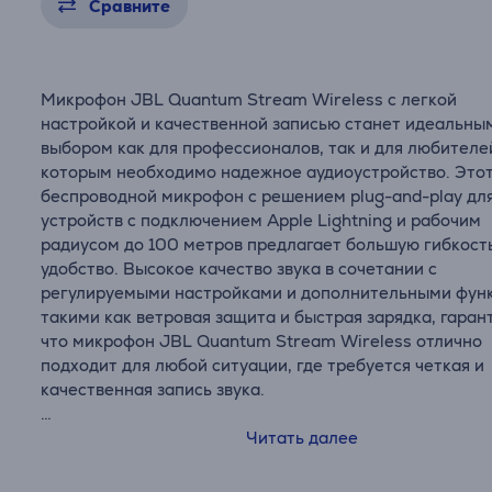
Сравните
Микрофон JBL Quantum Stream Wireless с легкой
настройкой и качественной записью станет идеальны
выбором как для профессионалов, так и для любителе
которым необходимо надежное аудиоустройство. Это
беспроводной микрофон с решением plug-and-play дл
устройств с подключением Apple Lightning и рабочим
радиусом до 100 метров предлагает большую гибкост
удобство. Высокое качество звука в сочетании с
регулируемыми настройками и дополнительными фун
такими как ветровая защита и быстрая зарядка, гаран
что микрофон JBL Quantum Stream Wireless отлично
подходит для любой ситуации, где требуется четкая и
качественная запись звука.
• Простота настройки и использования
Читать далее
• Кристально чистый звук и регулируемое направление
• До 6 часов записи, плюс 18 часов с зарядным футляр