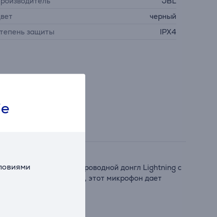
роизводитель
JBL
вет
черный
тепень защиты
IPX4
ie
словиями
Apple, используя беспроводной донгл Lightning с
пользовать. Кроме того, этот микрофон дает
и.