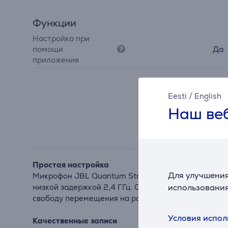
Функции
Настройка при
помощи
Да
приложения
Eesti
/
English
Наш веб
Простая настройка
Для улучшения
Микрофон JBL Quantum Stream Wireless позволяет 
использования
низкой задержкой 2,4 ГГц. Соединение выполняетс
свободу перемещения на расстоянии до 100 метро
Условия испол
Качественные записи