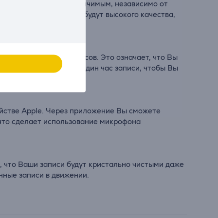
дет четким и ясно различимым, независимо от
о Ваши записи всегда будут высокого качества,
р добавляет еще 18 часов. Это означает, что Вы
 зарядка добавит еще один час записи, чтобы Вы
йстве Apple. Через приложение Вы сможете
 что сделает использование микрофона
 что Ваши записи будут кристально чистыми даже
нные записи в движении.