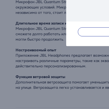
Микрофон JBL Quantum Stream Wireless с кристаль
окружающих условий. Микрофон, который может нап
независимо от того, стоит ли цель оставить или у
Длительное время записи и быстрая зарядка
Микрофон JBL Quantum Stream Wireless предлагает
сможете долго работать или играть без беспокойст
могли быстро продолжить.
Настраиваемый опыт
Приложение JBL Headphones предлагает возможно
настраивать различные параметры, такие как эква
действительно персонализированным.
Функция ветровой защиты
Дополнительная ветрозащита помогает уменьшить 
на улице. Ветрозащита легко устанавливается и я