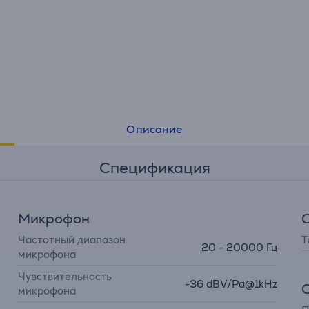
• Настройка в приложении JBL Headphones
• Ветровая защита для снижения шума
Описание
Спецификация
Микрофон
Частотный диапазон
Т
20 - 20000 Гц
микрофона
Чувствительность
-36 dBV/Pa@1kHz
микрофона