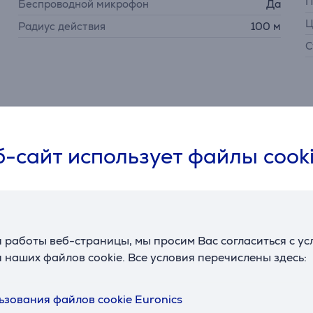
П
Беспроводной микрофон
Да
Ц
Радиус действия
100 м
С
-сайт использует файлы cook
Описание
 работы веб-страницы, мы просим Вас согласиться с у
пользователю быстро и легко подключить свое устройство 
 наших файлов cookie. Все условия перечислены здесь:
я просто и интуитивно – просто подключите и начинайте ис
в, обеспечивая отличную мобильность без прерывания связ
ьзования файлов cookie Euronics