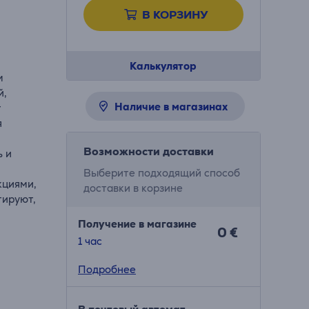
В КОРЗИНУ
Калькулятор
м
й,
Наличие в магазинах
т
я
Возможности доставки
ь и
Выберите подходящий способ
кциями,
доставки в корзине
тируют,
Получение в магазине
0 €
1 час
Подробнее
 звука
ом