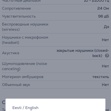
Частотный диапазон
10 - 21000 Гц
Сопротивление
24 Ом
Чувствительность
96 дБ
Беспроводные наушники
Да
(wireless)
Наушники с микрофоном
Нет
(headset)
закрытые наушники (closed-
Акустика
back)
Шумоподавление (noise
Нет
canceling)
Материал амбушюров
текстиль
Объемный звук
Нет
Соединение
Eesti
/
English
Тип штекера
3,5 мм