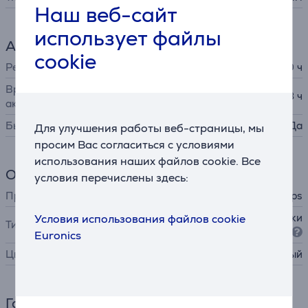
Наш веб-сайт
использует файлы
Аккумулятор
cookie
Ресурс аккумулятора до
30 ч
Время зарядки
3 ч
аккумулятора
Быстрая зарядка
Да
Для улучшения работы веб-страницы, мы
просим Вас согласиться с условиями
использования наших файлов cookie. Все
Общий параметр
условия перечислены здесь:
Производитель
Philips
полноразмерные наушники
Условия использования файлов cookie
Тип
(over-ear)
Euronics
Цвет
черный
Габариты