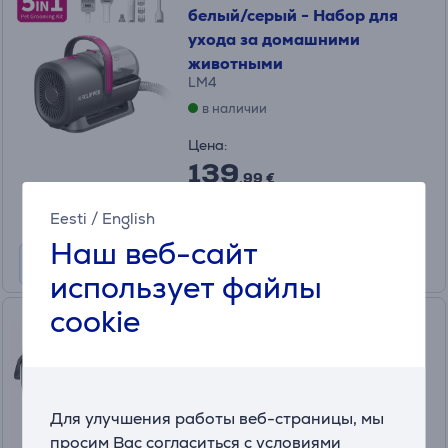
белый/серый - Набор для
ухода за домашними
животными
LM4
в наличии
Цена:
139
.99 €
Месячная плата от 5 €
Eesti
/
English
Наш веб-сайт
использует файлы
cookie
Wahl Multicut, черный -
Машинка для стрижки
животных
3027683
в наличии
Для улучшения работы веб-страницы, мы
просим Вас согласиться с условиями