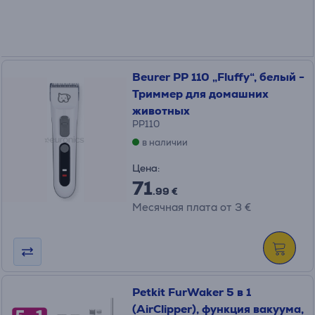
Beurer PP 110 „Fluffy“, белый -
Триммер для домашних
животных
PP110
в наличии
Цена:
71
.99 €
Месячная плата от 3 €
Petkit FurWaker 5 в 1
(AirClipper), функция вакуума,