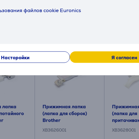
шки (4 шт.), держатель для катушки (4 шт.), пинцет, щеточк
ьзования файлов cookie Euronics
Аксессуары
Насторойки
Я согласен
 лапка
Прижимная лапка
Прижимная
 потайного
(лапка для сборок)
(лапка для
er
Brother
притачива
и блесток) 
XB3626001
XB3628001