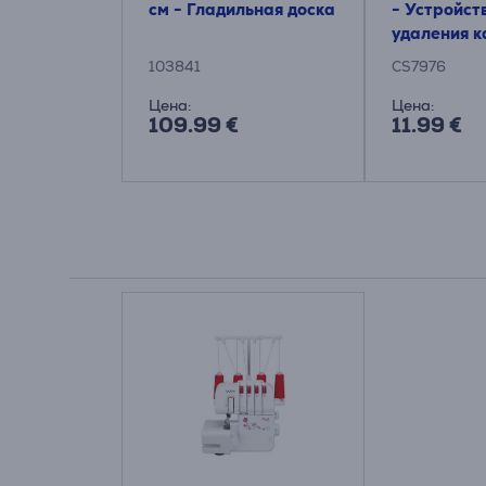
см - Гладильная доска
- Устройст
удаления 
103841
CS7976
Цена:
Цена:
109.99 €
11.99 €