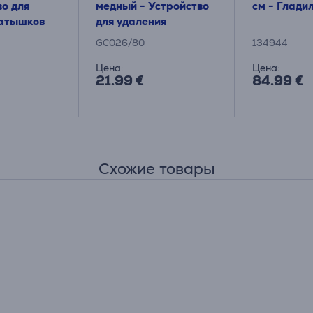
во для
медный - Устройство
см - Глади
катышков
для удаления
катышков
GC026/80
134944
Цена:
Цена:
21.99 €
84.99 €
Схожие товары