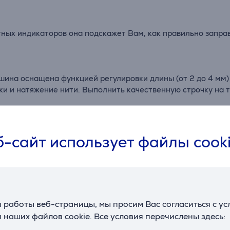
ых индикаторов она подскажет Вам, как правильно заправи
шина оснащена функцией регулировки длины (от 2 до 4 мм) 
и и натяжение нити. Выполнить качественную строчку на 
и необходимости просто опустите нож и обметывайте срезы
-сайт использует файлы cook
собить для обработки цилиндрических деталей.
одами.
 работы веб-страницы, мы просим Вас согласиться с у
 наших файлов cookie. Все условия перечислены здесь: