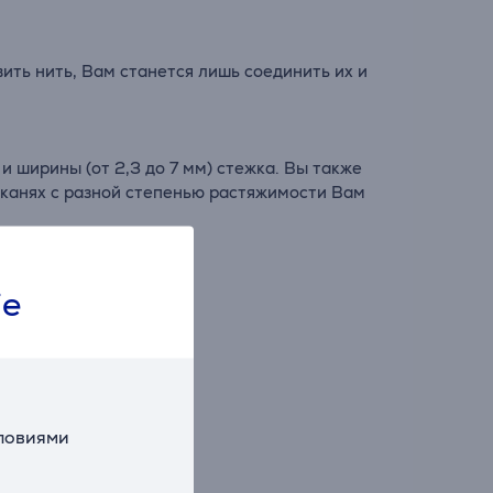
ть нить, Вам станется лишь соединить их и
и ширины (от 2,3 до 7 мм) стежка. Вы также
тканях с разной степенью растяжимости Вам
 без обрезания края.
ie
словиями