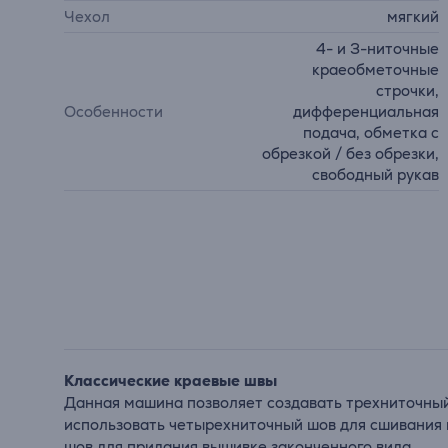
Чехол
мягкий
4- и 3-ниточные
краеобметочные
строчки,
Особенности
дифференциальная
подача, обметка с
обрезкой / без обрезки,
свободный рукав
Классические краевые швы
Данная машина позволяет создавать трехниточный 
использовать четырехниточный шов для сшивания н
шов для придания вышивке законченного вида.