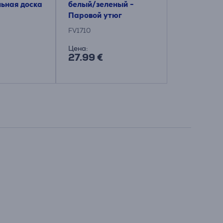
льная доска
белый/зеленый -
Паровой утюг
FV1710
Цена:
27.99 €