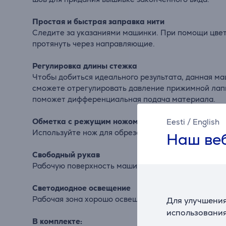
Простая и быстрая заправка нити
Следите за указаниями машинки. При помощи цветн
протянуть через направляющие.
Регулировка длины стежка
Чтобы добиться идеального результата, данная ма
сможете отрегулировать давление прижимной лапк
поможет дифференциальная подача материала.
Обметка с режущим ножом или без
Eesti
/
English
Используйте нож для обрезания ткани по краю. Пр
Наш веб
Свободный рукав
Рабочую поверхность машины можно легко приспо
Светодиодное освещение
Рабочая зона хорошо освещается яркими светоди
Для улучшения
использования
В комплекте: