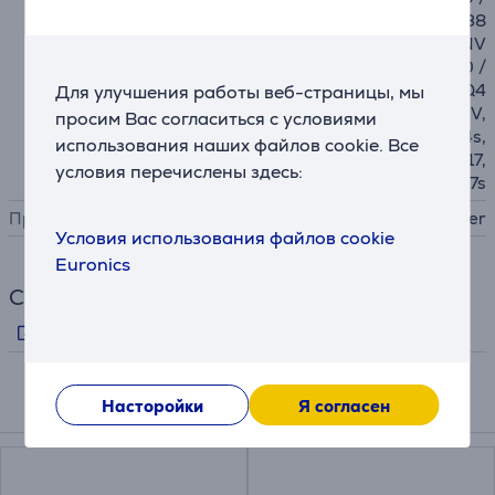
F580 / I / Ie / M280D / M38
0D / NV1100 / NV1300 / NV
2600 / NV2700 / QC-1000 /
V5 / V5LE / V7 / VQ2 / VQ4
Для улучшения работы веб-страницы, мы
/ XJ1 / XJ2 / XP1 / XP3 / XV,
просим Вас согласиться с условиями
J14, J14s, J17, J17s, KD144s,
использования наших файлов cookie. Все
KE14s, RH127, RH137, RL417,
условия перечислены здесь:
RL425, X14, X14s, X17, X17s
Производитель
Brother
Условия использования файлов cookie
Euronics
Ссылки
Информация производителя
Насторойки
Я согласен
Подходящие товары