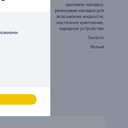
щелевая насадка,
резиновая насадка для
 комплекте
всасывания жидкости,
настенное крепление,
зарядное устройство
словиями
роизводитель
Severin
вет
белый