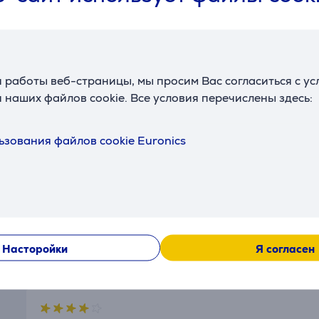
Функции
В
Функции пылесоса
влажная уборка
 работы веб-страницы, мы просим Вас согласиться с у
П
 наших файлов cookie. Все условия перечислены здесь:
Габариты
Ц
Вес
0,75 кг
ьзования файлов cookie Euronics
Отзывы
Насторойки
Я согласен