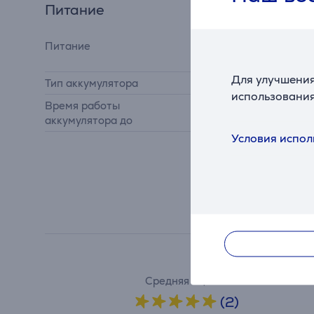
Питание
от аккумулятора, от
Питание
автомобильного
прикуривателя
Для улучшения
Тип аккумулятора
литий-ионный 7,4 В
использования
Время работы
18 мин.
аккумулятора до
Условия испол
Средняя оценка
(2)