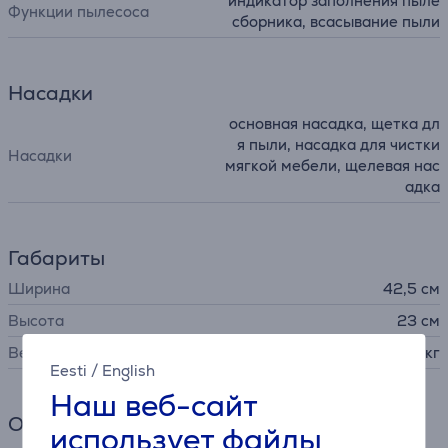
индикатор заполнения пыле
Функции пылесоса
сборника, всасывание пыли
Насадки
основная насадка, щетка дл
я пыли, насадка для чистки
Насадки
мягкой мебели, щелевая нас
адка
Габариты
Ширина
42,5 см
Высота
23 см
Вес
5,7 кг
Eesti
/
English
Наш веб-сайт
Общий параметр
использует файлы