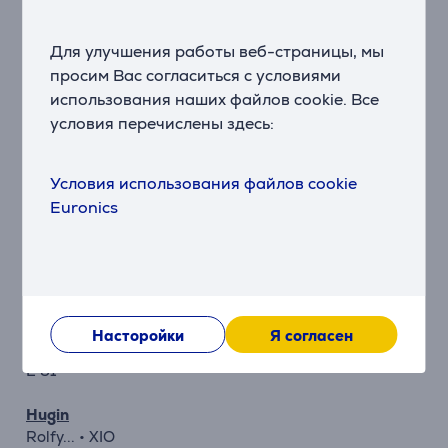
Vampyrino
100...199
Для улучшения работы веб-страницы, мы
920 Ecotec
просим Вас согласиться с условиями
E • EC
использования наших файлов cookie. Все
LX Exclusive
условия перечислены здесь:
RX • S • SX
Car & Clean
Colore • Öko
Условия использования файлов cookie
Space
Euronics
GR 5
Electrolux
Mega Boss...
U2100...2170
XlO... • The Boss...
Насторойки
Я согласен
Z 1010... 1037
E 51
Hugin
Rolfy... • XIO