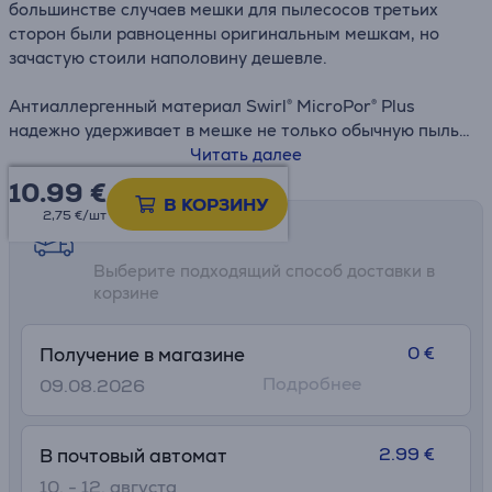
большинстве случаев мешки для пылесосов третьих
сторон были равноценны оригинальным мешкам, но
зачастую стоили наполовину дешевле.
Антиаллергенный материал Swirl® MicroPor® Plus
надежно удерживает в мешке не только обычную пыль,
но и мелкодисперсную пыль, содержащую пыльцу,
Читать далее
споры плесневых грибов и бактерии. Для людей,
10.99
€
страдающих аллергией, это означает избавление от
В КОРЗИНУ
2,75 €/шт
аллергенных частиц, содержащихся в воздухе. Система
Возможности доставки
AntiBac сокращает рост бактерий на разных слоях
Выберите подходящий способ доставки в
мешка и надежно удерживает домашнюю пыль и
корзине
аллергенную мелкую пыль внутри. Застежка Dirtlock®
отлично справляется со своей работой: когда Вы
удаляете мешок для пыли, специальный механизм
0 €
Получение в магазине
надежно удерживает пыль там, где она и должна быть –
Подробнее
09.08.2026
внутри мешка.
2.99 €
В почтовый автомат
10. - 12. августа