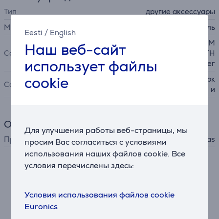
Тип
другие аксессуары
Материал
текстиль
Eesti
/
English
THOMAS Hygiene T2 THOM
Наш веб-сайт
Совместимость
AS MultiClean X7 AQUA + TH
использует файлы
OMAS TWIN T2 Aquafilter
cookie
пылесос для влажной уборк
Совместимость
и
Общий параметр
Для улучшения работы веб-страницы, мы
Производитель
Thomas
просим Вас согласиться с условиями
использования наших файлов cookie. Все
условия перечислены здесь:
Схожие товары
Условия использования файлов cookie
Euronics