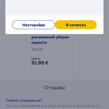
Насторойки
Я согласен
Thomas - Насадка
для влажной уборки
паркета
787247
Цена:
51.99 €
Отзывы
Сейчас отзывов нет.
После совершения покупки откроется возможность