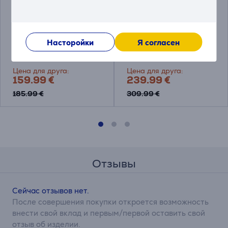
Shark NeverChange5
Shark NeverChange5,
Compact Pro, белый -
белый - Очиститель
Очиститель воздуха
воздуха
Насторойки
Я согласен
HP072EU
HP150EU
Цена для друга:
Цена для друга:
159.99 €
239.99 €
185.99 €
309.99 €
Отзывы
Сейчас отзывов нет.
После совершения покупки откроется возможность
внести свой вклад и первым/первой оставить свой
отзыв об изделии.