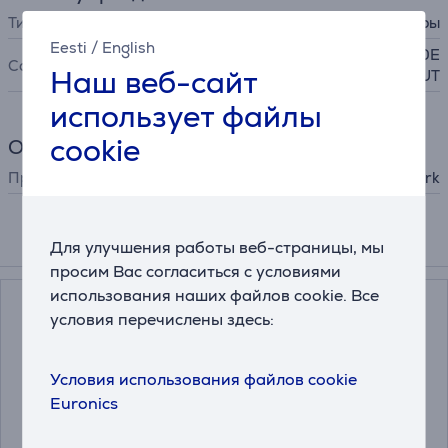
Тип
другие аксессуары
Eesti
/
English
IZ400EU, IZ400EUT, IZ420E
Совместимость
Наш веб-сайт
UT
использует файлы
cookie
Общий параметр
Производитель
Shark
Для улучшения работы веб-страницы, мы
Подходящие товары
просим Вас согласиться с условиями
использования наших файлов cookie. Все
условия перечислены здесь:
Условия использования файлов cookie
Euronics