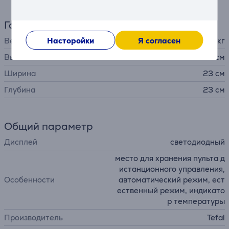
Габариты
Вес
Насторойки
Я согласен
2,62 кг
Высота
86 см
Ширина
23 см
Глубина
23 см
Общий параметр
Дисплей
светодиодный
место для хранения пульта д
истанционного управления,
Особенности
автоматический режим, ест
ественный режим, индикато
р температуры
Производитель
Tefal