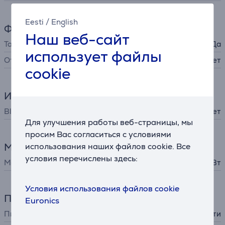
Eesti
/
English
Функции
Наш веб-сайт
Таймер
Да
использует файлы
Отложенный запуск
Нет
cookie
Интерфейсы
Bluetooth
Нет
Для улучшения работы веб-страницы, мы
просим Вас согласиться с условиями
Мощность
использования наших файлов cookie. Все
условия перечислены здесь:
Мощность
40 Вт
Условия использования файлов cookie
Питание
Euronics
Питание
от сети