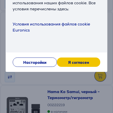
использования наших файлов cookie. Все
условия перечислены здесь:
Hama Borneo, белый -
Условия использования файлов cookie
Термометр/гигрометр
Euronics
00185891
в наличии
Цена:
13
.99 €
Насторойки
Я согласен
Hama Ko Samui, черный -
Термометр/гигрометр
00222219
в наличии