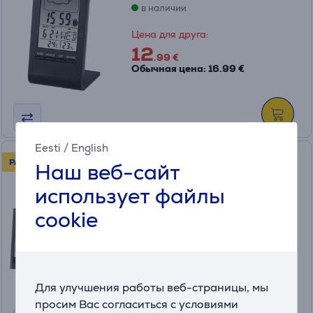
в наличии
Цена для друга:
12
.99 €
Обычная цена: 16.99 €
Eesti
/
English
Hama Full Touch, черный -
РАСПРОДАЖА!
Наш веб-сайт
Термометр
использует файлы
00186421
cookie
в наличии
Цена для друга:
49
.99 €
Обычная цена: 67.99 €
Для улучшения работы веб-страницы, мы
просим Вас согласиться с условиями