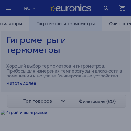
RU
нтиляторы
Гигрометры и термометры
Очистите
Гигрометры и
термометры
Хороший выбор термометров и гигрометров.
Приборы для измерения температуры и влажности в
помещении и на улице. Универсальные устройства
для измерения качества воздуха с большим экраном
Читать далее
и беспроводными датчиками от Hama и Stadler Form.
Топ товаров
Фильтрация (20)