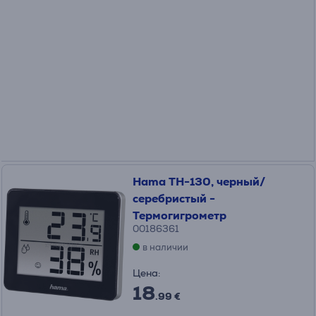
Hama TH-130, черный/
серебристый -
Термогигрометр
00186361
в наличии
Цена:
18
.99 €