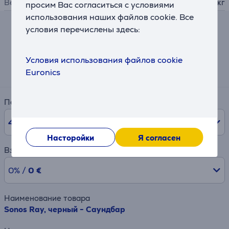
Вес
1,95 кг
просим Вас согласиться с условиями
использования наших файлов cookie. Все
условия перечислены здесь:
Калькулятор
Примерный размер ежемесячного платежа
Условия использования файлов cookie
8 €
Euronics
Период
48
мес.
Насторойки
Я согласен
Взнос
0% /
0 €
Наименование товара
Sonos Ray, черный - Саундбар