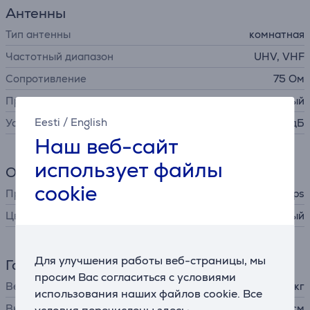
Антенны
Тип антенны
комнатная
Частотный диапазон
UHV, VHF
Сопротивление
75 Ом
Прием сигнала
телевизионный
Eesti
/
English
Усиление
до 41 дБ
Наш веб-сайт
использует файлы
Общий параметр
cookie
Производитель
Philips
Цвет
черный
Для улучшения работы веб-страницы, мы
Габариты
просим Вас согласиться с условиями
Вес
0,4 кг
использования наших файлов cookie. Все
Высота
18 см