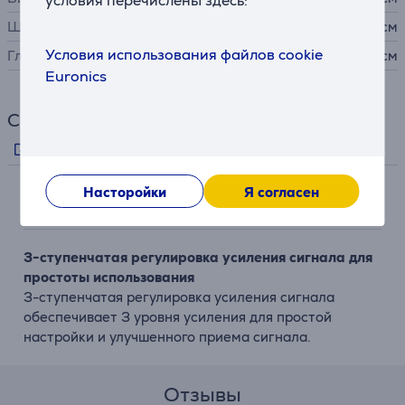
условия перечислены здесь:
Ширина
25 см
Условия использования файлов cookie
Глубина
2,5 см
Euronics
Ссылки
Информация производителя
Насторойки
Я согласен
Описание
3-ступенчатая регулировка усиления сигнала для
простоты использования
3-ступенчатая регулировка усиления сигнала
обеспечивает 3 уровня усиления для простой
настройки и улучшенного приема сигнала.
Отзывы