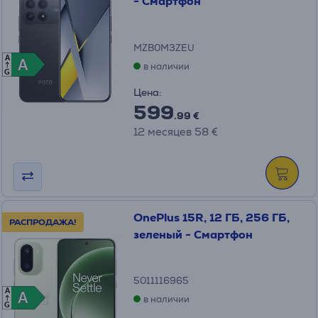
- Смартфон
MZB0M3ZEU
A
A
A
в наличии
G
Цена:
599
.99 €
12 месяцев 58 €
OnePlus 15R, 12 ГБ, 256 ГБ,
РАСПРОДАЖА!
зеленый - Смартфон
5011116965
A
A
A
в наличии
G