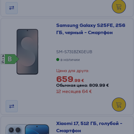
Samsung Galaxy S25FE, 256
ГБ, черный - Смартфон
SM-S731BZKGEUB
A
B
B
в наличии
G
Цена для друга:
659
.99 €
Обычная цена: 809.99 €
12 месяцев 64 €
Xiaomi 17, 512 ГБ, голубой -
Смартфон