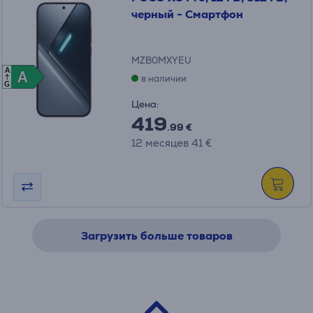
черный - Смартфон
MZB0MXYEU
A
A
A
в наличии
G
Цена:
419
.99 €
12 месяцев 41 €
Загрузить больше товаров