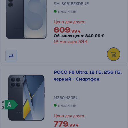
SM-S931BZKDEUE
в наличии
Цена для друга:
609
.99 €
Обычная цена: 849.99 €
12 месяцев 59 €
POCO F8 Ultra, 12 ГБ, 256 ГБ,
черный - Смартфон
MZB0M3REU
A
A
A
в наличии
G
Цена для друга:
779
.99 €