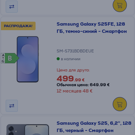
Samsung Galaxy S25FE, 128
РАСПРОДАЖА!
ГБ, темно-синий - Смартфон
SM-S731BDBDEUE
A
B
B
в наличии
G
Цена для друга:
499
.99 €
Обычная цена: 649.99 €
12 месяцев 48 €
Samsung Galaxy S25, 6,2'', 128
ГБ, черный - Смартфон