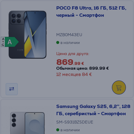
POCO F8 Ultra, 16 ГБ, 512 ГБ,
черный - Смартфон
MZB0M43EU
A
A
A
в наличии
G
Цена для друга:
869
.99 €
Обычная цена: 899.99 €
12 месяцев 84 €
Samsung Galaxy S25, 6,2'', 128
ГБ, серебристый - Смартфон
SM-S931BZSDEUE
в наличии