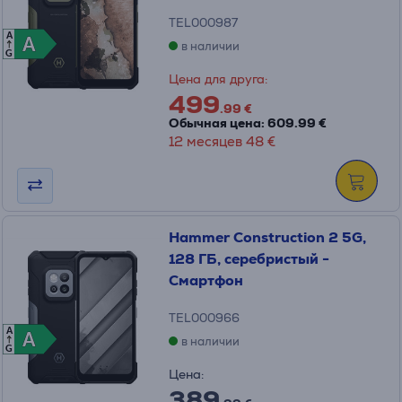
TEL000987
A
A
A
в наличии
G
Цена для друга:
499
.99 €
Обычная цена: 609.99 €
12 месяцев 48 €
Hammer Construction 2 5G,
128 ГБ, серебристый -
Смартфон
TEL000966
A
A
A
в наличии
G
Цена:
389