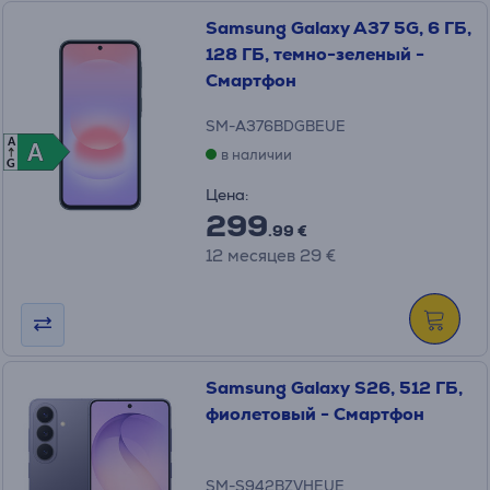
Samsung Galaxy A37 5G, 6 ГБ,
128 ГБ, темно-зеленый -
Cмартфон
SM-A376BDGBEUE
A
A
A
в наличии
G
Цена:
299
.99 €
12 месяцев 29 €
Samsung Galaxy S26, 512 ГБ,
фиолетовый - Смартфон
SM-S942BZVHEUE