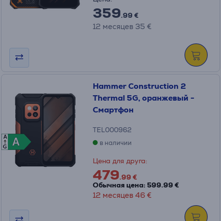
359
.99 €
12 месяцев 35 €
Hammer Construction 2
Thermal 5G, оранжевый -
Смартфон
TEL000962
A
A
A
в наличии
G
Цена для друга:
479
.99 €
Обычная цена: 599.99 €
12 месяцев 46 €