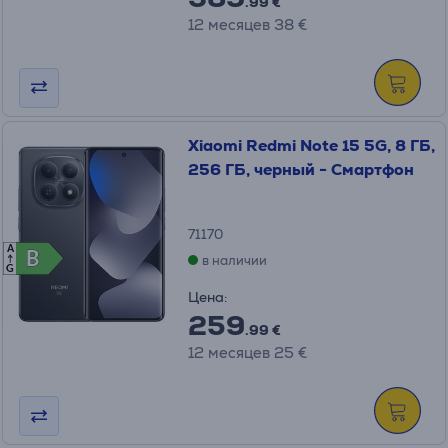
.99 €
12 месяцев 38 €
Xiaomi Redmi Note 15 5G, 8 ГБ,
256 ГБ, черный - Смартфон
71170
A
B
B
в наличии
G
Цена:
259
.99 €
12 месяцев 25 €