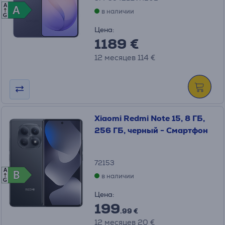
A
A
A
в наличии
G
Цена:
1189 €
12 месяцев 114 €
Xiaomi Redmi Note 15, 8 ГБ,
256 ГБ, черный - Смартфон
72153
A
B
B
в наличии
G
Цена:
199
.99 €
12 месяцев 20 €