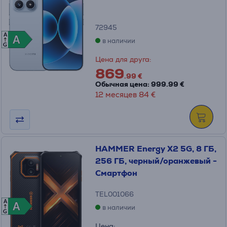
72945
A
A
A
в наличии
G
Цена для друга:
869
.99 €
Обычная цена: 999.99 €
12 месяцев 84 €
HAMMER Energy X2 5G, 8 ГБ,
256 ГБ, черный/оранжевый -
Смартфон
TEL001066
A
A
A
в наличии
G
Цена: