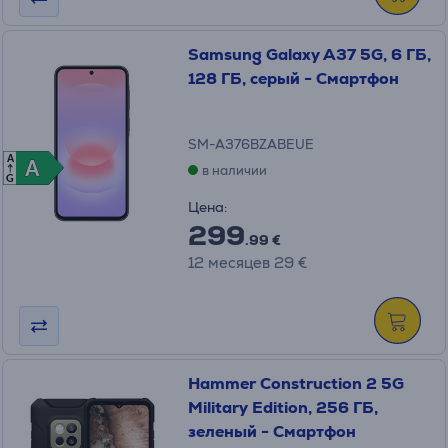
Samsung Galaxy A37 5G, 6 ГБ,
128 ГБ, серый - Cмартфон
SM-A376BZABEUE
A
A
A
в наличии
G
Цена:
299
.99 €
12 месяцев 29 €
Hammer Construction 2 5G
Military Edition, 256 ГБ,
зеленый - Смартфон