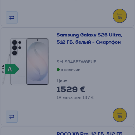
Samsung Galaxy S26 Ultra,
512 ГБ, белый - Смартфон
SM-S948BZWGEUE
A
A
A
в наличии
G
Цена:
1529 €
12 месяцев 147 €
POCO X8 Pro, 12 ГБ, 512 ГБ,