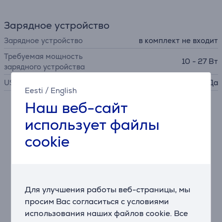
Зарядное устройство
Зарядное устройство
в комплект не входит
Требуемая мощность
10 - 27 Вт
зарядного устройства
USB PD
Да
Eesti
/
English
Наш веб-сайт
Описание
использует файлы
cookie
Дополнительные аксессуары в комплекте
Motorcycle Bundle:
• Insta360 Motorcycle Kit
• Карта памяти 128 ГБ
• Водонепроницаемая USB-заглушка для зарядки
Для улучшения работы веб-страницы, мы
Insta360 X5
просим Вас согласиться с условиями
использования наших файлов cookie. Все
Премиальное качество изображения