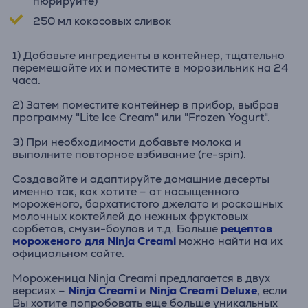
пюрируйте)
250 мл кокосовых сливок
1) Добавьте ингредиенты в контейнер, тщательно
перемешайте их и поместите в морозильник на 24
часа.
2) Затем поместите контейнер в прибор, выбрав
программу "Lite Ice Cream" или "Frozen Yogurt".
3) При необходимости добавьте молока и
выполните повторное взбивание (re-spin).
Создавайте и адаптируйте домашние десерты
именно так, как хотите – от насыщенного
мороженого, бархатистого джелато и роскошных
молочных коктейлей до нежных фруктовых
сорбетов, смузи-боулов и т.д. Больше
рецептов
мороженого для Ninja Creami
можно найти на их
официальном сайте.
Мороженица Ninja Creami предлагается в двух
версиях –
Ninja Creami
и
Ninja Creami Deluxe
, если
Вы хотите попробовать еще больше уникальных