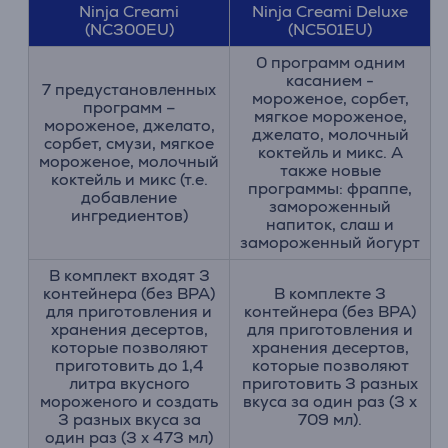
Ninja Creami
Ninja Creami Deluxe
(NC300EU)
(NC501EU)
0 программ одним
касанием -
7 предустановленных
мороженое, сорбет,
программ –
мягкое мороженое,
мороженое, джелато,
джелато, молочный
сорбет, смузи, мягкое
коктейль и микс. А
мороженое, молочный
также новые
коктейль и микс (т.е.
программы: фраппе,
добавление
замороженный
ингредиентов)
напиток, слаш и
замороженный йогурт
В комплект входят 3
контейнера (без BPA)
В комплекте 3
для приготовления и
контейнера (без BPA)
хранения десертов,
для приготовления и
которые позволяют
хранения десертов,
приготовить до 1,4
которые позволяют
литра вкусного
приготовить 3 разных
мороженого и создать
вкуса за один раз (3 x
3 разных вкуса за
709 мл).
один раз (3 x 473 мл)