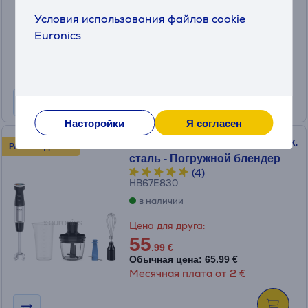
Условия использования файлов cookie
Цена:
Euronics
61
.99 €
Месячная плата от 3 €
Насторойки
Я согласен
Tefal Quickchef+, 1000 Вт, нерж.
РАСПРОДАЖА!
сталь - Погружной блендер
(4)
HB67E830
в наличии
Цена для друга:
55
.99 €
Обычная цена: 65.99 €
Месячная плата от 2 €