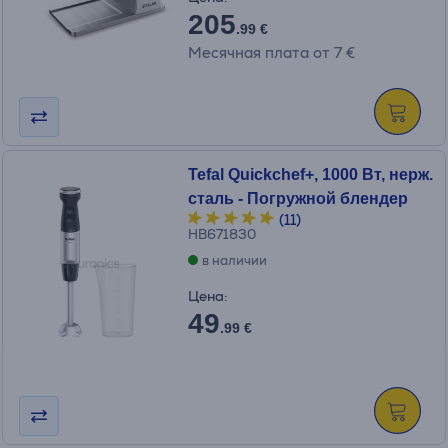
205
.99 €
Месячная плата от 7 €
Tefal Quickchef+, 1000 Вт, нерж.
сталь - Погружной блендер
(11)
HB671830
в наличии
Цена:
49
.99 €