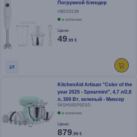
Погружной блендер
HB533138
в наличии
Цена:
49
.99 €
KitchenAid Artisan "Color of the
year 2025 - Spearmint", 4,7 л/2,8
л, 300 Вт, зеленый - Миксер
5KSM195PSESD
в наличии
Цена:
879
.99 €