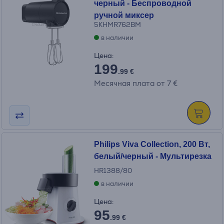
черный - Беспроводной
ручной миксер
5KHMR762BM
в наличии
Цена:
199
.99 €
Месячная плата от 7 €
Philips Viva Collection, 200 Вт,
белый/черный - Мультирезка
HR1388/80
в наличии
Цена:
95
.99 €