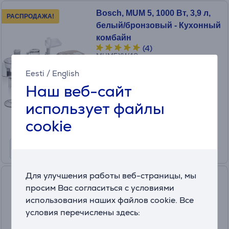
Bosch, MUM 5, 1000 Вт, 3,9 л,
РАСПРОДАЖА!
белый/бронзовый - Кухонный
комбайн
(4)
MUM5XW40
в наличии
Eesti
/
English
Наш веб-сайт
Цена для друга:
449
использует файлы
.99 €
Обычная цена: 579.99 €
cookie
Месячная плата от 15 €
Для улучшения работы веб-страницы, мы
Severin, 400 Вт, нерж. сталь -
просим Вас согласиться с условиями
Мультифункциональный
использования наших файлов cookie. Все
измельчитель
условия перечислены здесь:
KM3865
в наличии