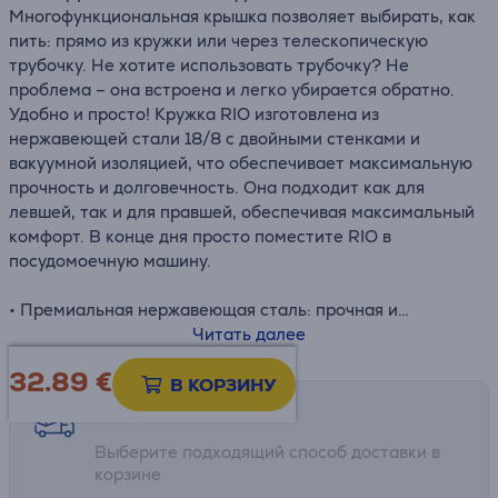
Многофункциональная крышка позволяет выбирать, как
пить: прямо из кружки или через телескопическую
трубочку. Не хотите использовать трубочку? Не
проблема – она встроена и легко убирается обратно.
Удобно и просто! Кружка RIO изготовлена из
нержавеющей стали 18/8 с двойными стенками и
вакуумной изоляцией, что обеспечивает максимальную
прочность и долговечность. Она подходит как для
левшей, так и для правшей, обеспечивая максимальный
комфорт. В конце дня просто поместите RIO в
посудомоечную машину.
• Премиальная нержавеющая сталь: прочная и
качественная
Читать далее
• Телескопическая трубочка
32.89
€
• Сохраняет напитки холодными до 24 часов
В КОРЗИНУ
• Бесшумное и противоскользящее основание:
Возможности доставки
устойчиво даже на скользких поверхностях
Выберите подходящий способ доставки в
корзине