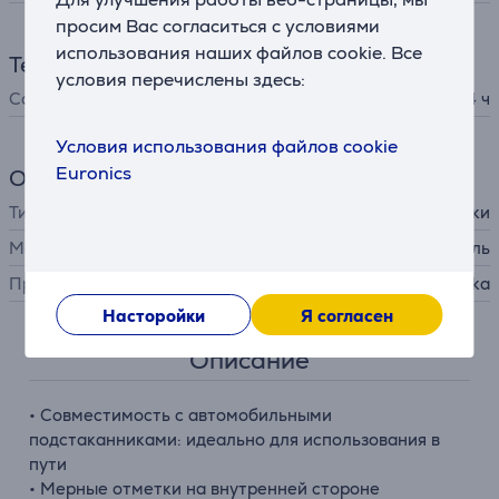
просим Вас согласиться с условиями
использования наших файлов cookie. Все
Температура
условия перечислены здесь:
Сохранение холода
24 ч
Условия использования файлов cookie
Euronics
Общий параметр
Тип
термокружки
Материал
нержавеющая сталь
Производитель
Kambukka
Насторойки
Я согласен
Описание
• Совместимость с автомобильными
подстаканниками: идеально для использования в
пути
• Мерные отметки на внутренней стороне