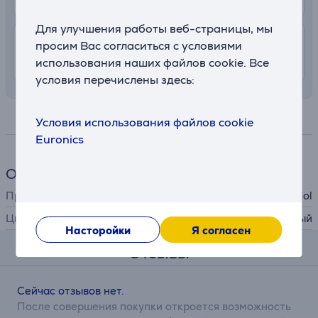
Для улучшения работы веб-страницы, мы
7.99 €
Доставка в квартиру
просим Вас согласиться с условиями
10. - 12. августа
использования наших файлов cookie. Все
условия перечислены здесь:
Спецификация
Условия использования файлов cookie
Euronics
Общий параметр
Производитель
Koziol
Цвет
прозрачный
Насторойки
Я согласен
Отзывы
Сейчас отзывов нет.
После совершения покупки откроется возможность