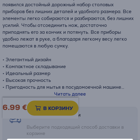
появился достойный дорожный набор столовых
приборов без лишних деталей и удобного размера. Все
элементы легко собираются и разбираются, без лишних
усилий. Чтобы отсоединить нож, достаточно
приподнять его за кончик и потянуть. Все приборы
удобно лежат в руке, а благодаря легкому весу легко
помещаются в любую сумку.
• Элегантный дизайн
• Компактное складывание
• Идеальный размер
• Высокая прочность
• Пригодность для мытья в посудомоечной машине
• Идеально для активного отдыха и пикников
Читать далее
• Размеры: 22,2 x 4,8 x 3,6 см
6.99
€
В КОРЗИНУ
Возможности доставки
Выберите подходящий способ доставки в
корзине