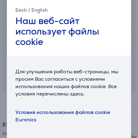
Eesti
/
English
0 €
Получение в магазине
Наш веб-сайт
Подробнее
10. - 12. августа
использует файлы
2.99 €
В почтовый автомат
cookie
8. - 11. августа
7.99 €
Доставка в квартиру
Для улучшения работы веб-страницы, мы
8. - 11. августа
просим Вас согласиться с условиями
использования наших файлов cookie. Все
условия перечислены здесь:
Спецификация
Условия использования файлов cookie
Euronics
Кухонная посуда
Можно мыть в посудомоечно
Да