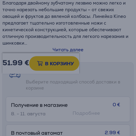
Благодаря двойному зубчатому лезвию можно легко и
точно нарезать небольшие продукты – от свежих
овощей и фруктов до вяленой колбасы. Линейка Kineo
предлагает тщательно изготовленные ножи с
кинетической конструкцией, которые обеспечивают
отличную производительность для легкого нарезания и
шинковки
Читать далее
• Универсальный нож WMF Kineo – правильный выбор с
51.99
€
самого начала
В КОРЗИНУ
• Благодаря оптимизированной закалке и новейшей
Возможности доставки
лазерной точности технология WMF Performance Cut
Выберите подходящий способ доставки в
обеспечивает исключительно надежную и долговечную
корзине
режущую способность
• Специально закаленное лезвие из немецкой
нержавеющей стали – чрезвычайно прочное,
0 €
Получение в магазине
устойчивое к коррозии и стабильное
Подробнее
8. - 11. августа
• Идеальный баланс и контроль благодаря уникальной
конструкции
• Универсальный нож с двойным зубчатым лезвием –
2.99 €
В почтовый автомат