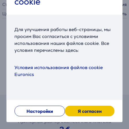
cookie
Страна производства
Германия
Цвет
черный, нержавеющая сталь
Для улучшения работы веб-страницы, мы
Описание
просим Вас согласиться с условиями
использования наших файлов cookie. Все
Кинетическая рукоятка
условия перечислены здесь:
Эргономичная и хорошо сбалансированная рукоятка
обеспечивает плавный и удобный захват, облегчая
нарезку и шинковку. Продуманная конструкция
Условия использования файлов cookie
позволяет уверенно и удобно управлять ножом,
Euronics
гарантируя отличный результат при ежедневном
использовании.
Калькулятор
Насторойки
Я согласен
Примерный размер ежемесячного платежа