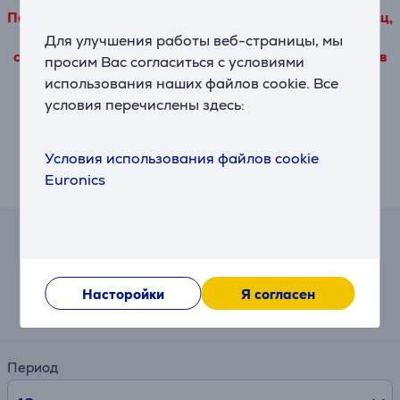
Подробные данные о товаре, исходящие от третьих лиц,
можно просмотреть только в том случае, если Вы
Для улучшения работы веб-страницы, мы
согласитесь с условиями использования наших файлов
просим Вас согласиться с условиями
cookie.
использования наших файлов cookie. Все
условия перечислены здесь:
Насторойки
Условия использования файлов cookie
Euronics
Описание
Калькулятор
Примерный размер ежемесячного платежа
Насторойки
Я согласен
4 €
Период