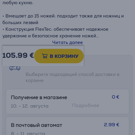
любую кухню.
• Вмещает до 15 ножей: подходит также для ножниц и
больших лезвий
• Конструкция FlexTec: обеспечивает надежное
удержание и безопасное хранение ножей
• Современный и стабильный: прочное основание из
Читать далее
нержавеющей стали Cromargan гарантирует
105.99
€
стабильность и стильный внешний вид
В КОРЗИНУ
• Компактный блок легко помещается на кухонной
Возможности доставки
столешнице или полке
Выберите подходящий способ доставки в
корзине
0 €
Получение в магазине
Подробнее
10. - 12. августа
2.99 €
В почтовый автомат
8. - 11. августа