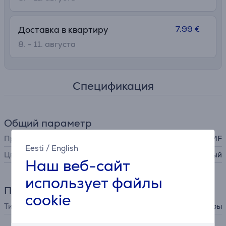
7.99 €
Доставка в квартиру
8. - 11. августа
Спецификация
Общий параметр
Производитель
WMF
Eesti
/
English
Цвет
светло-коричневый
Наш веб-сайт
использует файлы
Принадлежности
cookie
Тип принадлежности
столовые приборы